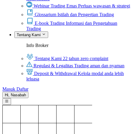
Webinar Trading Emas
Perluas wawasan & strategi
Glossarium
Istilah dan Pengertian Trading
E-book Trading
Informasi dan Pengetahuan
Trading
Tentang Kami
Info Broker
Tentang Kami
22 tahun zero complaint
Regulasi & Legalitas
Trading aman dan nyaman
Deposit & Withdrawal
Kelola modal anda lebih
leluasa
Masuk
Daftar
Hi,
Nasabah