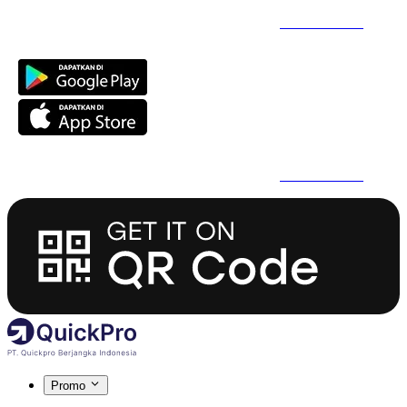
Daftar Super Cepat Pakai QuickPro Apps -
Install Sekarang
Daftar Super Cepat Pakai QuickPro Apps -
Install Sekarang
Promo