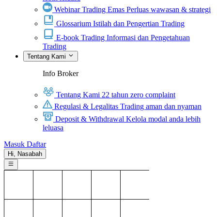
Webinar Trading Emas
Perluas wawasan & strategi
Glossarium
Istilah dan Pengertian Trading
E-book Trading
Informasi dan Pengetahuan
Trading
Tentang Kami
Info Broker
Tentang Kami
22 tahun zero complaint
Regulasi & Legalitas
Trading aman dan nyaman
Deposit & Withdrawal
Kelola modal anda lebih
leluasa
Masuk
Daftar
Hi,
Nasabah