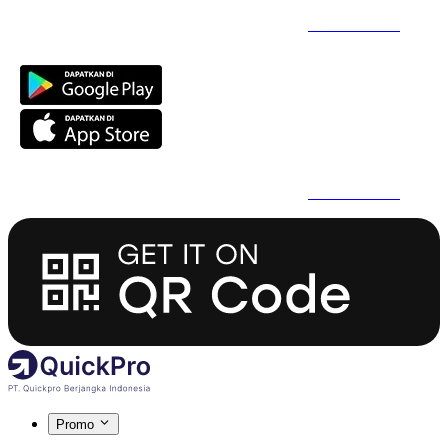
Daftar Super Cepat Pakai QuickPro Apps -
Install Sekarang
Daftar Super Cepat Pakai QuickPro Apps -
Install Sekarang
Promo