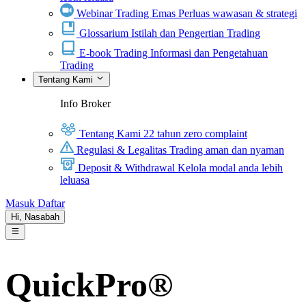
Webinar Trading Emas
Perluas wawasan & strategi
Glossarium
Istilah dan Pengertian Trading
E-book Trading
Informasi dan Pengetahuan
Trading
Tentang Kami
Info Broker
Tentang Kami
22 tahun zero complaint
Regulasi & Legalitas
Trading aman dan nyaman
Deposit & Withdrawal
Kelola modal anda lebih
leluasa
Masuk
Daftar
Hi,
Nasabah
QuickPro®