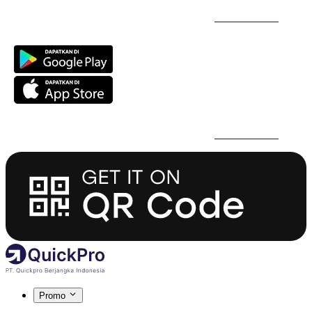
Daftar Super Cepat Pakai QuickPro Apps -
Install Sekarang
Daftar Super Cepat Pakai QuickPro Apps -
Install Sekarang
Promo