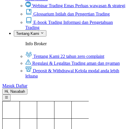
Webinar Trading Emas
Perluas wawasan & strategi
Glossarium
Istilah dan Pengertian Trading
E-book Trading
Informasi dan Pengetahuan
Trading
Tentang Kami
Info Broker
Tentang Kami
22 tahun zero complaint
Regulasi & Legalitas
Trading aman dan nyaman
Deposit & Withdrawal
Kelola modal anda lebih
leluasa
Masuk
Daftar
Hi,
Nasabah