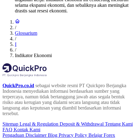
selama ekspansi ekonomi, dan sebaliknya akan meningkat
drastis saat resesi ekonomi.
/
Glossarium
/
I
/
Indikator Ekonomi
QuickPro.co.id
sebagai website resmi PT Quickpro Berjangka
Indonesia menyediakan informasi berdasarkan sumber yang
terpercaya, namun tidak bertanggung jawab atas segala bentuk
risiko atau kerugian yang dialami secara langsung atau tidak
langsung atas keputusan yang diambil berdasarkan informasi
tersebut.
Sitemap
Legal & Regulation
Deposit & Withdrawal
Tentang Kami
FAQ
Kontak Kami
Pengaduan
Disclaimer
Blog
Privacy Policy
Belajar Forex