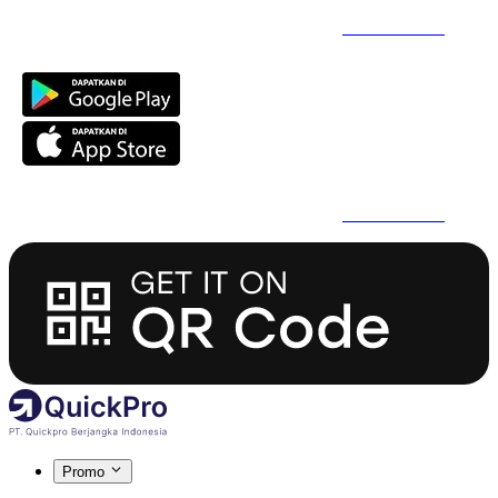
Daftar Super Cepat Pakai QuickPro Apps -
Install Sekarang
Daftar Super Cepat Pakai QuickPro Apps -
Install Sekarang
Promo