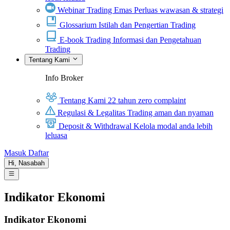
Webinar Trading Emas
Perluas wawasan & strategi
Glossarium
Istilah dan Pengertian Trading
E-book Trading
Informasi dan Pengetahuan
Trading
Tentang Kami
Info Broker
Tentang Kami
22 tahun zero complaint
Regulasi & Legalitas
Trading aman dan nyaman
Deposit & Withdrawal
Kelola modal anda lebih
leluasa
Masuk
Daftar
Hi,
Nasabah
Indikator Ekonomi
Indikator Ekonomi