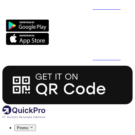
Daftar Super Cepat Pakai QuickPro Apps -
Install Sekarang
Daftar Super Cepat Pakai QuickPro Apps -
Install Sekarang
Promo