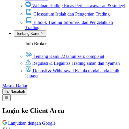
Webinar Trading Emas
Perluas wawasan & strategi
Glossarium
Istilah dan Pengertian Trading
E-book Trading
Informasi dan Pengetahuan
Trading
Tentang Kami
Info Broker
Tentang Kami
22 tahun zero complaint
Regulasi & Legalitas
Trading aman dan nyaman
Deposit & Withdrawal
Kelola modal anda lebih
leluasa
Masuk
Daftar
Hi,
Nasabah
Login ke Client Area
Lanjutkan dengan Google
atau