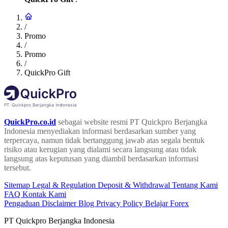
/
Promo
/
Promo
/
QuickPro Gift
QuickPro.co.id
sebagai website resmi PT Quickpro Berjangka
Indonesia menyediakan informasi berdasarkan sumber yang
terpercaya, namun tidak bertanggung jawab atas segala bentuk
risiko atau kerugian yang dialami secara langsung atau tidak
langsung atas keputusan yang diambil berdasarkan informasi
tersebut.
Sitemap
Legal & Regulation
Deposit & Withdrawal
Tentang Kami
FAQ
Kontak Kami
Pengaduan
Disclaimer
Blog
Privacy Policy
Belajar Forex
PT Quickpro Berjangka Indonesia