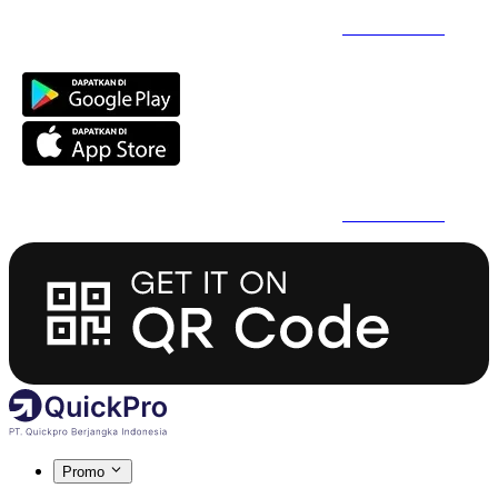
Daftar Super Cepat Pakai QuickPro Apps -
Install Sekarang
Daftar Super Cepat Pakai QuickPro Apps -
Install Sekarang
Promo