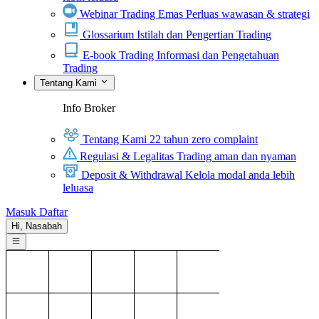
Webinar Trading Emas
Perluas wawasan & strategi
Glossarium
Istilah dan Pengertian Trading
E-book Trading
Informasi dan Pengetahuan
Trading
Tentang Kami
Info Broker
Tentang Kami
22 tahun zero complaint
Regulasi & Legalitas
Trading aman dan nyaman
Deposit & Withdrawal
Kelola modal anda lebih
leluasa
Masuk
Daftar
Hi,
Nasabah