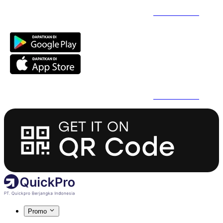
Daftar Super Cepat Pakai QuickPro Apps -
Install Sekarang
Daftar Super Cepat Pakai QuickPro Apps -
Install Sekarang
Promo