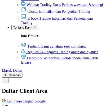
Webinar Trading Emas
Perluas wawasan & strategi
Glossarium
Istilah dan Pengertian Trading
E-book Trading
Informasi dan Pengetahuan
Trading
Tentang Kami
Info Broker
Tentang Kami
22 tahun zero complaint
Regulasi & Legalitas
Trading aman dan nyaman
Deposit & Withdrawal
Kelola modal anda lebih
leluasa
Masuk
Daftar
Hi,
Nasabah
Daftar Client Area
Lanjutkan dengan Google
atau