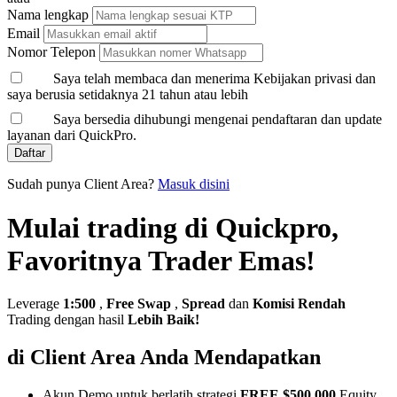
Nama lengkap
Email
Nomor Telepon
Saya telah membaca dan menerima Kebijakan privasi dan
saya berusia setidaknya 21 tahun atau lebih
Saya bersedia dihubungi mengenai pendaftaran dan update
layanan dari QuickPro.
Daftar
Sudah punya Client Area?
Masuk disini
Mulai trading di Quickpro,
Favoritnya Trader Emas!
Leverage
1:500
,
Free Swap
,
Spread
dan
Komisi Rendah
Trading dengan hasil
Lebih Baik!
di Client Area Anda Mendapatkan
Akun Demo untuk berlatih strategi
FREE $500,000
Equity