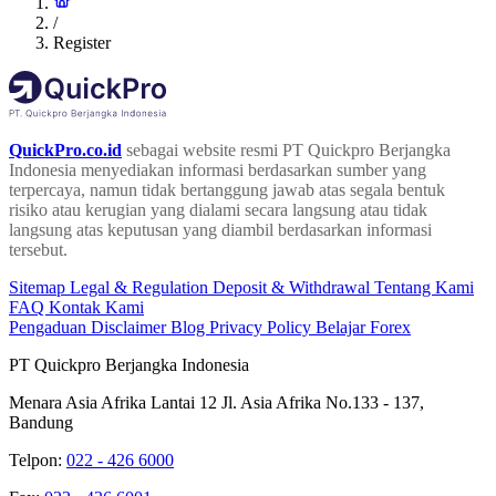
/
Register
QuickPro.co.id
sebagai website resmi PT Quickpro Berjangka
Indonesia menyediakan informasi berdasarkan sumber yang
terpercaya, namun tidak bertanggung jawab atas segala bentuk
risiko atau kerugian yang dialami secara langsung atau tidak
langsung atas keputusan yang diambil berdasarkan informasi
tersebut.
Sitemap
Legal & Regulation
Deposit & Withdrawal
Tentang Kami
FAQ
Kontak Kami
Pengaduan
Disclaimer
Blog
Privacy Policy
Belajar Forex
PT Quickpro Berjangka Indonesia
Menara Asia Afrika Lantai 12 Jl. Asia Afrika No.133 - 137,
Bandung
Telpon:
022 - 426 6000