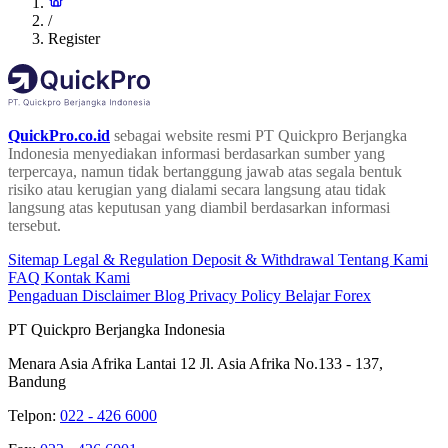
/
Register
QuickPro.co.id
sebagai website resmi PT Quickpro Berjangka
Indonesia menyediakan informasi berdasarkan sumber yang
terpercaya, namun tidak bertanggung jawab atas segala bentuk
risiko atau kerugian yang dialami secara langsung atau tidak
langsung atas keputusan yang diambil berdasarkan informasi
tersebut.
Sitemap
Legal & Regulation
Deposit & Withdrawal
Tentang Kami
FAQ
Kontak Kami
Pengaduan
Disclaimer
Blog
Privacy Policy
Belajar Forex
PT Quickpro Berjangka Indonesia
Menara Asia Afrika Lantai 12 Jl. Asia Afrika No.133 - 137,
Bandung
Telpon:
022 - 426 6000