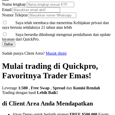
Nama lengkap
Email
Nomor Telepon
Saya telah membaca dan menerima Kebijakan privasi dan
saya berusia setidaknya 21 tahun atau lebih
Saya bersedia dihubungi mengenai pendaftaran dan update
layanan dari QuickPro.
Daftar
Sudah punya Client Area?
Masuk disini
Mulai trading di Quickpro,
Favoritnya Trader Emas!
Leverage
1:500
,
Free Swap
,
Spread
dan
Komisi Rendah
Trading dengan hasil
Lebih Baik!
di Client Area Anda Mendapatkan
Akun Demo untuk berlatih strategi
FREE $500,000
Equity