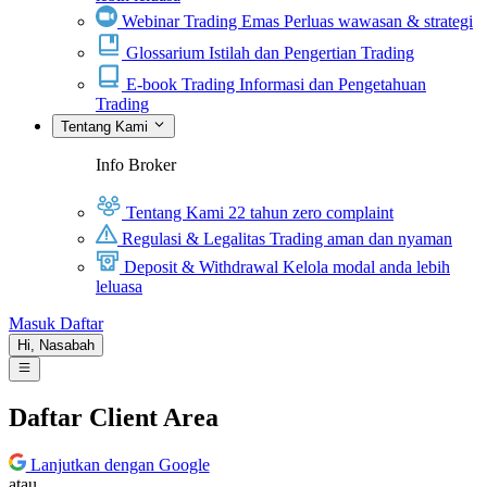
Webinar Trading Emas
Perluas wawasan & strategi
Glossarium
Istilah dan Pengertian Trading
E-book Trading
Informasi dan Pengetahuan
Trading
Tentang Kami
Info Broker
Tentang Kami
22 tahun zero complaint
Regulasi & Legalitas
Trading aman dan nyaman
Deposit & Withdrawal
Kelola modal anda lebih
leluasa
Masuk
Daftar
Hi,
Nasabah
Daftar Client Area
Lanjutkan dengan Google
atau