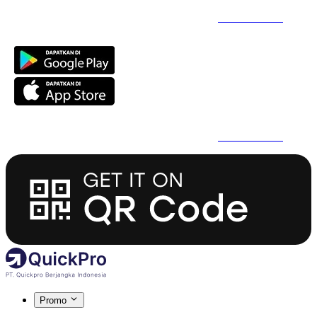
Daftar Super Cepat Pakai QuickPro Apps -
Install Sekarang
Daftar Super Cepat Pakai QuickPro Apps -
Install Sekarang
Promo