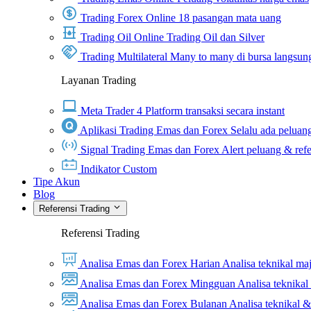
Trading Forex Online
18 pasangan mata uang
Trading Oil Online
Trading Oil dan Silver
Trading Multilateral
Many to many di bursa langsun
Layanan Trading
Meta Trader 4
Platform transaksi secara instant
Aplikasi Trading Emas dan Forex
Selalu ada peluang
Signal Trading Emas dan Forex
Alert peluang & refe
Indikator Custom
Tipe Akun
Blog
Referensi Trading
Referensi Trading
Analisa Emas dan Forex Harian
Analisa teknikal ma
Analisa Emas dan Forex Mingguan
Analisa teknika
Analisa Emas dan Forex Bulanan
Analisa teknikal 