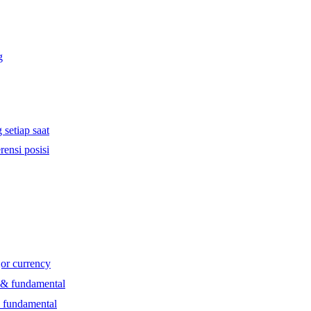
g
 setiap saat
rensi posisi
jor currency
l & fundamental
& fundamental