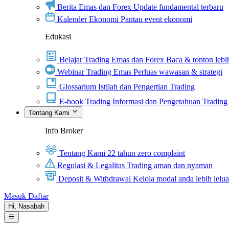
Berita Emas dan Forex
Update fundamental terbaru
Kalender Ekonomi
Pantau event ekonomi
Edukasi
Belajar Trading Emas dan Forex
Baca & tonton lebih
Webinar Trading Emas
Perluas wawasan & strategi
Glossarium
Istilah dan Pengertian Trading
E-book Trading
Informasi dan Pengetahuan Trading
Tentang Kami
Info Broker
Tentang Kami
22 tahun zero complaint
Regulasi & Legalitas
Trading aman dan nyaman
Deposit & Withdrawal
Kelola modal anda lebih lelu
Masuk
Daftar
Hi,
Nasabah