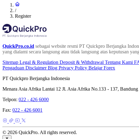
/
Register
QuickPro.co.id
sebagai website resmi PT Quickpro Berjangka Indone
yang dialami secara langsung atau tidak langsung atas keputusan yang
Sitemap
Legal & Regulation
Deposit & Withdrawal
Tentang Kami
F
Pengaduan
Disclaimer
Blog
Privacy Policy
Belajar Forex
PT Quickpro Berjangka Indonesia
Menara Asia Afrika Lantai 12 Jl. Asia Afrika No.133 - 137, Bandung
Telpon:
022 - 426 6000
Fax:
022 - 426 6001
© 2026 QuickPro. All rights reserved.