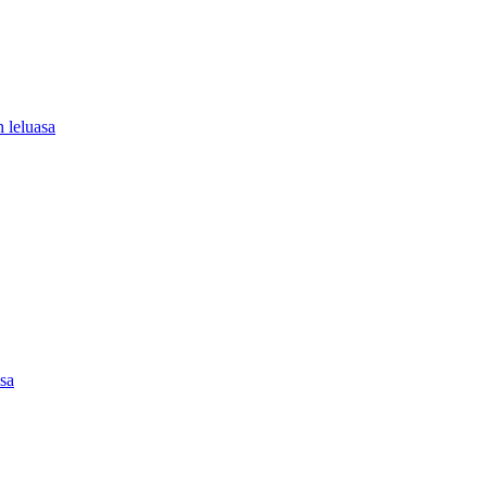
 leluasa
asa