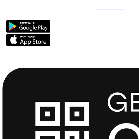
Daftar Super Cepat Pakai QuickPro Apps -
Install Sekarang
Daftar Super Cepat Pakai QuickPro Apps -
Install Sekarang