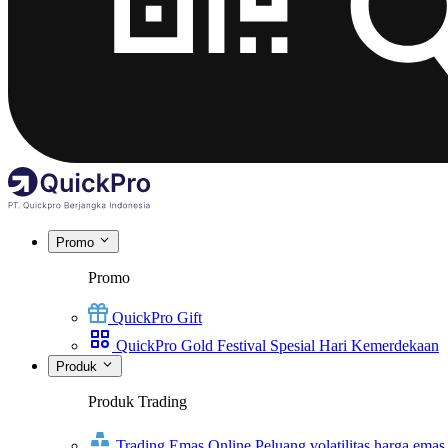
Promo
Promo
QuickPro Gift
QuickPro Gold Festival Spesial Hari Kemerdekaan
Produk
Produk Trading
Trading Emas Online
Peluang volatilitas harga emas