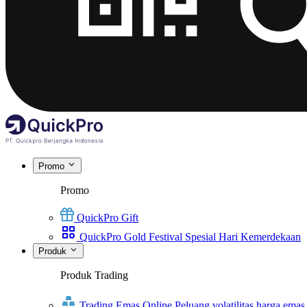
Promo
Promo
QuickPro Gift
QuickPro Gold Festival Spesial Hari Kemerdekaan
Produk
Produk Trading
Trading Emas Online
Peluang volatilitas harga emas