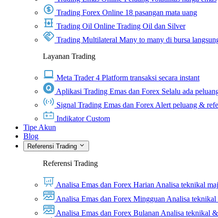
Trading Forex Online
18 pasangan mata uang
Trading Oil Online
Trading Oil dan Silver
Trading Multilateral
Many to many di bursa langsun
Layanan Trading
Meta Trader 4
Platform transaksi secara instant
Aplikasi Trading Emas dan Forex
Selalu ada peluang
Signal Trading Emas dan Forex
Alert peluang & refe
Indikator Custom
Tipe Akun
Blog
Referensi Trading
Referensi Trading
Analisa Emas dan Forex Harian
Analisa teknikal ma
Analisa Emas dan Forex Mingguan
Analisa teknika
Analisa Emas dan Forex Bulanan
Analisa teknikal 