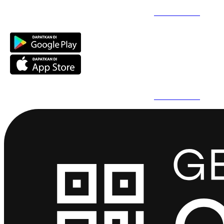
Daftar Super Cepat Pakai QuickPro Apps -
Install Sekarang
Daftar Super Cepat Pakai QuickPro Apps -
Install Sekarang