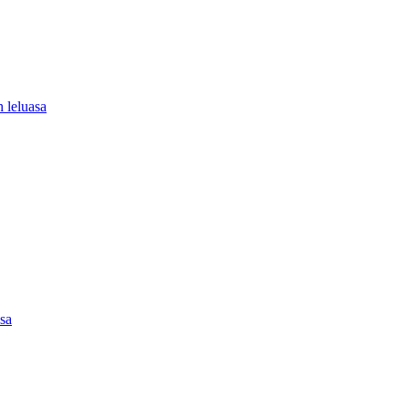
 leluasa
asa