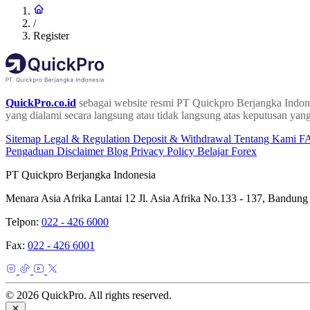
/
Register
QuickPro.co.id
sebagai website resmi PT Quickpro Berjangka Indone
yang dialami secara langsung atau tidak langsung atas keputusan yang
Sitemap
Legal & Regulation
Deposit & Withdrawal
Tentang Kami
F
Pengaduan
Disclaimer
Blog
Privacy Policy
Belajar Forex
PT Quickpro Berjangka Indonesia
Menara Asia Afrika Lantai 12 Jl. Asia Afrika No.133 - 137, Bandung
Telpon:
022 - 426 6000
Fax:
022 - 426 6001
© 2026 QuickPro. All rights reserved.