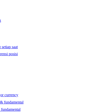
g
 setiap saat
rensi posisi
jor currency
l & fundamental
& fundamental