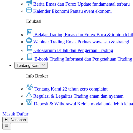
Berita Emas dan Forex
Update fundamental terbaru
Kalender Ekonomi
Pantau event ekonomi
Edukasi
Belajar Trading Emas dan Forex
Baca & tonton lebih
Webinar Trading Emas
Perluas wawasan & strategi
Glossarium
Istilah dan Pengertian Trading
E-book Trading
Informasi dan Pengetahuan Trading
Tentang Kami
Info Broker
Tentang Kami
22 tahun zero complaint
Regulasi & Legalitas
Trading aman dan nyaman
Deposit & Withdrawal
Kelola modal anda lebih lelu
Masuk
Daftar
Hi,
Nasabah