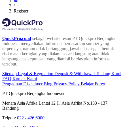
/
Register
QuickPro.co.id
sebagai website resmi PT Quickpro Berjangka
Indonesia menyediakan informasi berdasarkan sumber yang
terpercaya, namun tidak bertanggung jawab atas segala bentuk
risiko atau kerugian yang dialami secara langsung atau tidak
langsung atas keputusan yang diambil berdasarkan informasi
tersebut.
Sitemap
Legal & Regulation
Deposit & Withdrawal
Tentang Kami
FAQ
Kontak Kami
Pengaduan
Disclaimer
Blog
Privacy Policy
Belajar Forex
PT Quickpro Berjangka Indonesia
Menara Asia Afrika Lantai 12 Jl. Asia Afrika No.133 - 137,
Bandung
Telpon:
022 - 426 6000