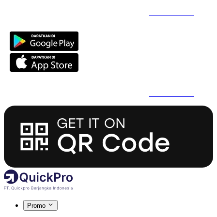
Daftar Super Cepat Pakai QuickPro Apps -
Install Sekarang
Daftar Super Cepat Pakai QuickPro Apps -
Install Sekarang
Promo