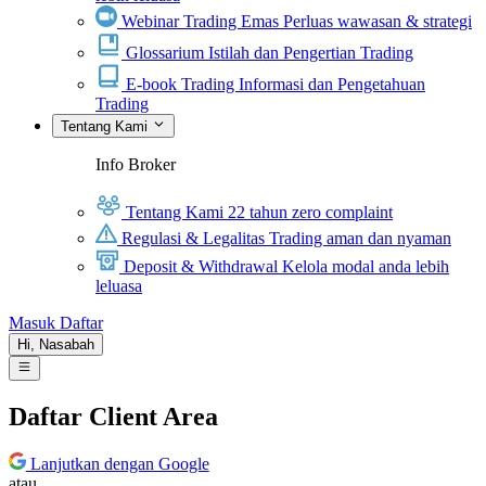
Webinar Trading Emas
Perluas wawasan & strategi
Glossarium
Istilah dan Pengertian Trading
E-book Trading
Informasi dan Pengetahuan
Trading
Tentang Kami
Info Broker
Tentang Kami
22 tahun zero complaint
Regulasi & Legalitas
Trading aman dan nyaman
Deposit & Withdrawal
Kelola modal anda lebih
leluasa
Masuk
Daftar
Hi,
Nasabah
Daftar Client Area
Lanjutkan dengan Google
atau