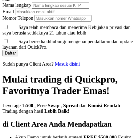
Nama lengkap
Email
Nomor Telepon
Saya telah membaca dan menerima Kebijakan privasi dan
saya berusia setidaknya 21 tahun atau lebih
Saya bersedia dihubungi mengenai pendaftaran dan update
layanan dari QuickPro.
Daftar
Sudah punya Client Area?
Masuk disini
Mulai trading di Quickpro,
Favoritnya Trader Emas!
Leverage
1:500
,
Free Swap
,
Spread
dan
Komisi Rendah
Trading dengan hasil
Lebih Baik!
di Client Area Anda Mendapatkan
Akun Demo untuk berlatih strategi
FREE $500,000
Equity