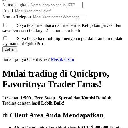
Nama lengkap
Email
Nomor Telepon
Saya telah membaca dan menerima Kebijakan privasi dan
saya berusia setidaknya 21 tahun atau lebih
Saya bersedia dihubungi mengenai pendaftaran dan update
layanan dari QuickPro.
Daftar
Sudah punya Client Area?
Masuk disini
Mulai trading di Quickpro,
Favoritnya Trader Emas!
Leverage
1:500
,
Free Swap
,
Spread
dan
Komisi Rendah
Trading dengan hasil
Lebih Baik!
di Client Area Anda Mendapatkan
Akun Demo untuk berlatih strategi
FREE $500,000
Equity