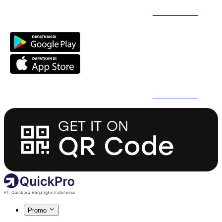
Daftar Super Cepat Pakai QuickPro Apps -
Install Sekarang
Daftar Super Cepat Pakai QuickPro Apps -
Install Sekarang
Promo