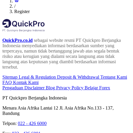
/
Register
QuickPro.co.id
sebagai website resmi PT Quickpro Berjangka
Indonesia menyediakan informasi berdasarkan sumber yang
terpercaya, namun tidak bertanggung jawab atas segala bentuk
risiko atau kerugian yang dialami secara langsung atau tidak
langsung atas keputusan yang diambil berdasarkan informasi
tersebut.
Sitemap
Legal & Regulation
Deposit & Withdrawal
Tentang Kami
FAQ
Kontak Kami
Pengaduan
Disclaimer
Blog
Privacy Policy
Belajar Forex
PT Quickpro Berjangka Indonesia
Menara Asia Afrika Lantai 12 Jl. Asia Afrika No.133 - 137,
Bandung
Telpon:
022 - 426 6000