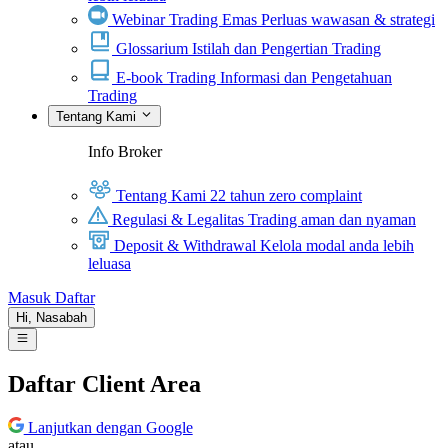
Webinar Trading Emas
Perluas wawasan & strategi
Glossarium
Istilah dan Pengertian Trading
E-book Trading
Informasi dan Pengetahuan
Trading
Tentang Kami
Info Broker
Tentang Kami
22 tahun zero complaint
Regulasi & Legalitas
Trading aman dan nyaman
Deposit & Withdrawal
Kelola modal anda lebih
leluasa
Masuk
Daftar
Hi,
Nasabah
Daftar Client Area
Lanjutkan dengan Google
atau