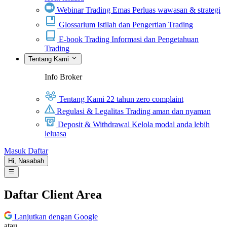
Webinar Trading Emas
Perluas wawasan & strategi
Glossarium
Istilah dan Pengertian Trading
E-book Trading
Informasi dan Pengetahuan
Trading
Tentang Kami
Info Broker
Tentang Kami
22 tahun zero complaint
Regulasi & Legalitas
Trading aman dan nyaman
Deposit & Withdrawal
Kelola modal anda lebih
leluasa
Masuk
Daftar
Hi,
Nasabah
Daftar Client Area
Lanjutkan dengan Google
atau