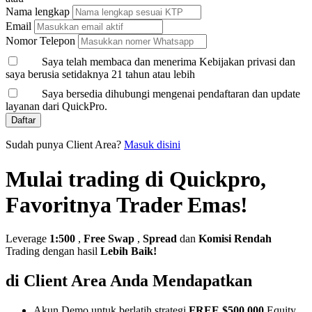
Nama lengkap
Email
Nomor Telepon
Saya telah membaca dan menerima Kebijakan privasi dan
saya berusia setidaknya 21 tahun atau lebih
Saya bersedia dihubungi mengenai pendaftaran dan update
layanan dari QuickPro.
Daftar
Sudah punya Client Area?
Masuk disini
Mulai trading di Quickpro,
Favoritnya Trader Emas!
Leverage
1:500
,
Free Swap
,
Spread
dan
Komisi Rendah
Trading dengan hasil
Lebih Baik!
di Client Area Anda Mendapatkan
Akun Demo untuk berlatih strategi
FREE $500,000
Equity