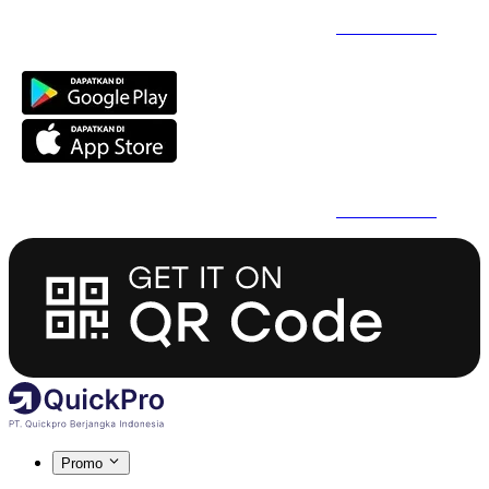
Daftar Super Cepat Pakai QuickPro Apps -
Install Sekarang
Daftar Super Cepat Pakai QuickPro Apps -
Install Sekarang
Promo