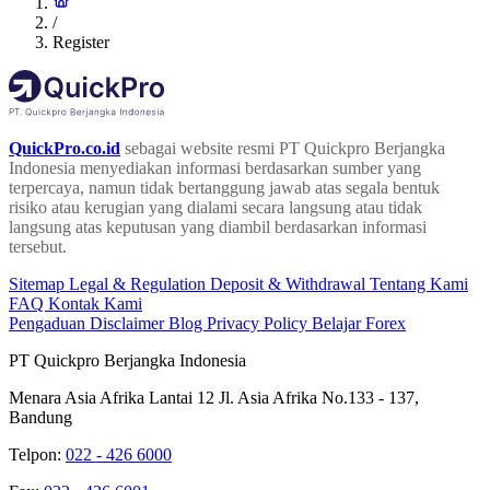
/
Register
QuickPro.co.id
sebagai website resmi PT Quickpro Berjangka
Indonesia menyediakan informasi berdasarkan sumber yang
terpercaya, namun tidak bertanggung jawab atas segala bentuk
risiko atau kerugian yang dialami secara langsung atau tidak
langsung atas keputusan yang diambil berdasarkan informasi
tersebut.
Sitemap
Legal & Regulation
Deposit & Withdrawal
Tentang Kami
FAQ
Kontak Kami
Pengaduan
Disclaimer
Blog
Privacy Policy
Belajar Forex
PT Quickpro Berjangka Indonesia
Menara Asia Afrika Lantai 12 Jl. Asia Afrika No.133 - 137,
Bandung
Telpon:
022 - 426 6000