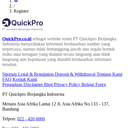
/
Register
QuickPro.co.id
sebagai website resmi PT Quickpro Berjangka
Indonesia menyediakan informasi berdasarkan sumber yang
terpercaya, namun tidak bertanggung jawab atas segala bentuk
risiko atau kerugian yang dialami secara langsung atau tidak
langsung atas keputusan yang diambil berdasarkan informasi
tersebut.
Sitemap
Legal & Regulation
Deposit & Withdrawal
Tentang Kami
FAQ
Kontak Kami
Pengaduan
Disclaimer
Blog
Privacy Policy
Belajar Forex
PT Quickpro Berjangka Indonesia
Menara Asia Afrika Lantai 12 Jl. Asia Afrika No.133 - 137,
Bandung
Telpon:
022 - 426 6000