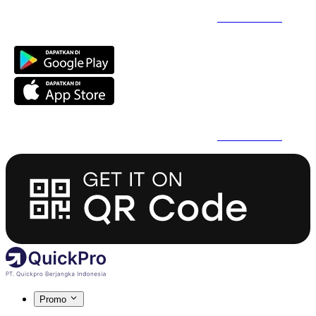
Daftar Super Cepat Pakai QuickPro Apps -
Install Sekarang
Daftar Super Cepat Pakai QuickPro Apps -
Install Sekarang
Promo