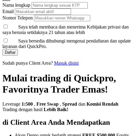
Nama lengkap
Email
Nomor Telepon
Saya telah membaca dan menerima Kebijakan privasi dan
saya berusia setidaknya 21 tahun atau lebih
Saya bersedia dihubungi mengenai pendaftaran dan update
layanan dari QuickPro.
Daftar
Sudah punya Client Area?
Masuk disini
Mulai trading di Quickpro,
Favoritnya Trader Emas!
Leverage
1:500
,
Free Swap
,
Spread
dan
Komisi Rendah
Trading dengan hasil
Lebih Baik!
di Client Area Anda Mendapatkan
Akun Demo untuk berlatih strategi
FREE $500,000
Equity