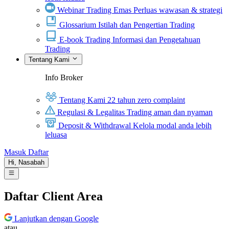
Webinar Trading Emas
Perluas wawasan & strategi
Glossarium
Istilah dan Pengertian Trading
E-book Trading
Informasi dan Pengetahuan
Trading
Tentang Kami
Info Broker
Tentang Kami
22 tahun zero complaint
Regulasi & Legalitas
Trading aman dan nyaman
Deposit & Withdrawal
Kelola modal anda lebih
leluasa
Masuk
Daftar
Hi,
Nasabah
Daftar Client Area
Lanjutkan dengan Google
atau