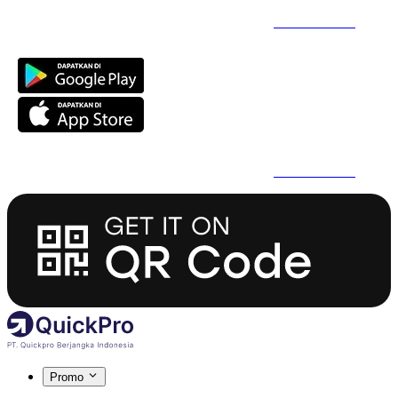
Daftar Super Cepat Pakai QuickPro Apps -
Install Sekarang
Daftar Super Cepat Pakai QuickPro Apps -
Install Sekarang
Promo