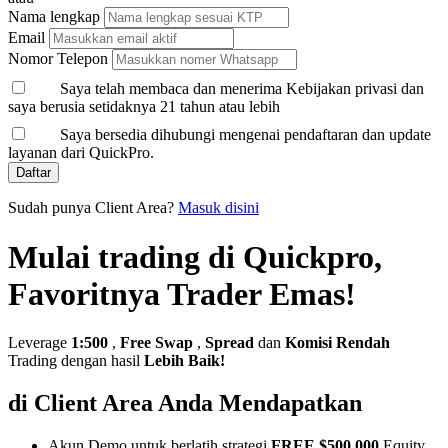
Nama lengkap
Email
Nomor Telepon
Saya telah membaca dan menerima Kebijakan privasi dan
saya berusia setidaknya 21 tahun atau lebih
Saya bersedia dihubungi mengenai pendaftaran dan update
layanan dari QuickPro.
Daftar
Sudah punya Client Area?
Masuk disini
Mulai trading di Quickpro,
Favoritnya Trader Emas!
Leverage
1:500
,
Free Swap
,
Spread
dan
Komisi Rendah
Trading dengan hasil
Lebih Baik!
di Client Area Anda Mendapatkan
Akun Demo untuk berlatih strategi
FREE $500,000
Equity