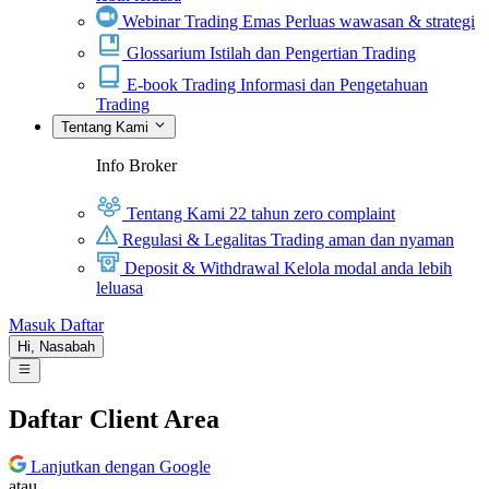
Webinar Trading Emas
Perluas wawasan & strategi
Glossarium
Istilah dan Pengertian Trading
E-book Trading
Informasi dan Pengetahuan
Trading
Tentang Kami
Info Broker
Tentang Kami
22 tahun zero complaint
Regulasi & Legalitas
Trading aman dan nyaman
Deposit & Withdrawal
Kelola modal anda lebih
leluasa
Masuk
Daftar
Hi,
Nasabah
Daftar Client Area
Lanjutkan dengan Google
atau