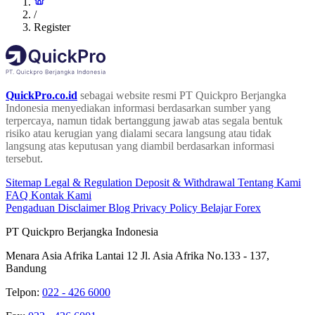
/
Register
QuickPro.co.id
sebagai website resmi PT Quickpro Berjangka
Indonesia menyediakan informasi berdasarkan sumber yang
terpercaya, namun tidak bertanggung jawab atas segala bentuk
risiko atau kerugian yang dialami secara langsung atau tidak
langsung atas keputusan yang diambil berdasarkan informasi
tersebut.
Sitemap
Legal & Regulation
Deposit & Withdrawal
Tentang Kami
FAQ
Kontak Kami
Pengaduan
Disclaimer
Blog
Privacy Policy
Belajar Forex
PT Quickpro Berjangka Indonesia
Menara Asia Afrika Lantai 12 Jl. Asia Afrika No.133 - 137,
Bandung
Telpon:
022 - 426 6000