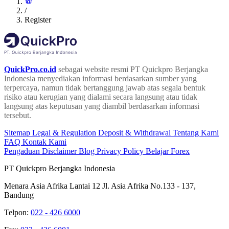
/
Register
QuickPro.co.id
sebagai website resmi PT Quickpro Berjangka
Indonesia menyediakan informasi berdasarkan sumber yang
terpercaya, namun tidak bertanggung jawab atas segala bentuk
risiko atau kerugian yang dialami secara langsung atau tidak
langsung atas keputusan yang diambil berdasarkan informasi
tersebut.
Sitemap
Legal & Regulation
Deposit & Withdrawal
Tentang Kami
FAQ
Kontak Kami
Pengaduan
Disclaimer
Blog
Privacy Policy
Belajar Forex
PT Quickpro Berjangka Indonesia
Menara Asia Afrika Lantai 12 Jl. Asia Afrika No.133 - 137,
Bandung
Telpon:
022 - 426 6000