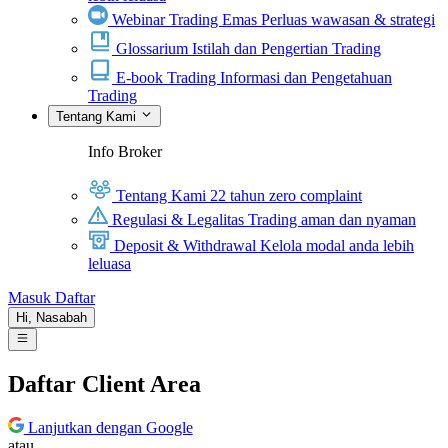
Webinar Trading Emas
Perluas wawasan & strategi
Glossarium
Istilah dan Pengertian Trading
E-book Trading
Informasi dan Pengetahuan
Trading
Tentang Kami
Info Broker
Tentang Kami
22 tahun zero complaint
Regulasi & Legalitas
Trading aman dan nyaman
Deposit & Withdrawal
Kelola modal anda lebih
leluasa
Masuk
Daftar
Hi,
Nasabah
Daftar Client Area
Lanjutkan dengan Google
atau