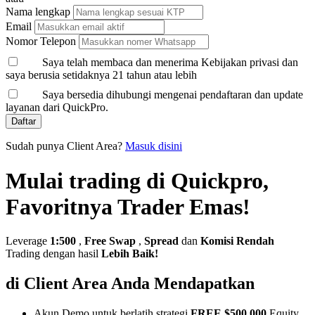
Nama lengkap
Email
Nomor Telepon
Saya telah membaca dan menerima Kebijakan privasi dan
saya berusia setidaknya 21 tahun atau lebih
Saya bersedia dihubungi mengenai pendaftaran dan update
layanan dari QuickPro.
Daftar
Sudah punya Client Area?
Masuk disini
Mulai trading di Quickpro,
Favoritnya Trader Emas!
Leverage
1:500
,
Free Swap
,
Spread
dan
Komisi Rendah
Trading dengan hasil
Lebih Baik!
di Client Area Anda Mendapatkan
Akun Demo untuk berlatih strategi
FREE $500,000
Equity