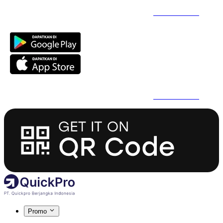
Daftar Super Cepat Pakai QuickPro Apps -
Install Sekarang
Daftar Super Cepat Pakai QuickPro Apps -
Install Sekarang
Promo