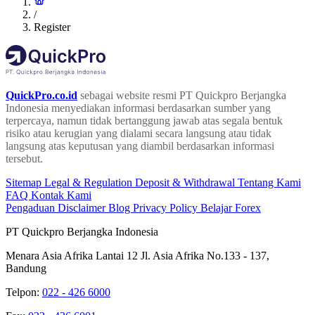
/
Register
QuickPro.co.id
sebagai website resmi PT Quickpro Berjangka
Indonesia menyediakan informasi berdasarkan sumber yang
terpercaya, namun tidak bertanggung jawab atas segala bentuk
risiko atau kerugian yang dialami secara langsung atau tidak
langsung atas keputusan yang diambil berdasarkan informasi
tersebut.
Sitemap
Legal & Regulation
Deposit & Withdrawal
Tentang Kami
FAQ
Kontak Kami
Pengaduan
Disclaimer
Blog
Privacy Policy
Belajar Forex
PT Quickpro Berjangka Indonesia
Menara Asia Afrika Lantai 12 Jl. Asia Afrika No.133 - 137,
Bandung
Telpon:
022 - 426 6000