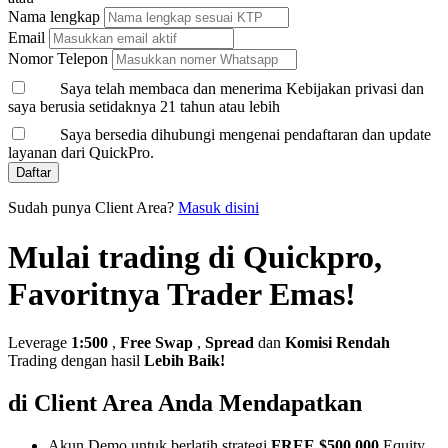
Nama lengkap
Email
Nomor Telepon
Saya telah membaca dan menerima Kebijakan privasi dan
saya berusia setidaknya 21 tahun atau lebih
Saya bersedia dihubungi mengenai pendaftaran dan update
layanan dari QuickPro.
Daftar
Sudah punya Client Area?
Masuk disini
Mulai trading di Quickpro,
Favoritnya Trader Emas!
Leverage
1:500
,
Free Swap
,
Spread
dan
Komisi Rendah
Trading dengan hasil
Lebih Baik!
di Client Area Anda Mendapatkan
Akun Demo untuk berlatih strategi
FREE $500,000
Equity