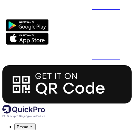
Daftar Super Cepat Pakai QuickPro Apps -
Install Sekarang
Daftar Super Cepat Pakai QuickPro Apps -
Install Sekarang
Promo