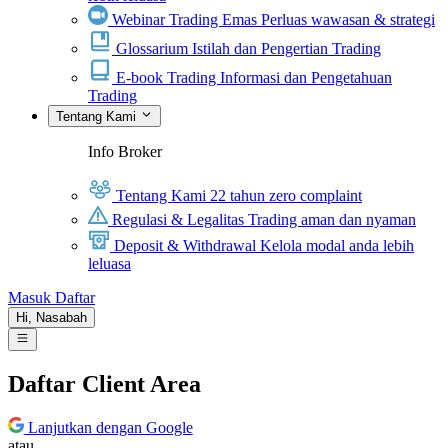
Webinar Trading Emas
Perluas wawasan & strategi
Glossarium
Istilah dan Pengertian Trading
E-book Trading
Informasi dan Pengetahuan
Trading
Tentang Kami
Info Broker
Tentang Kami
22 tahun zero complaint
Regulasi & Legalitas
Trading aman dan nyaman
Deposit & Withdrawal
Kelola modal anda lebih
leluasa
Masuk
Daftar
Hi,
Nasabah
Daftar Client Area
Lanjutkan dengan Google
atau