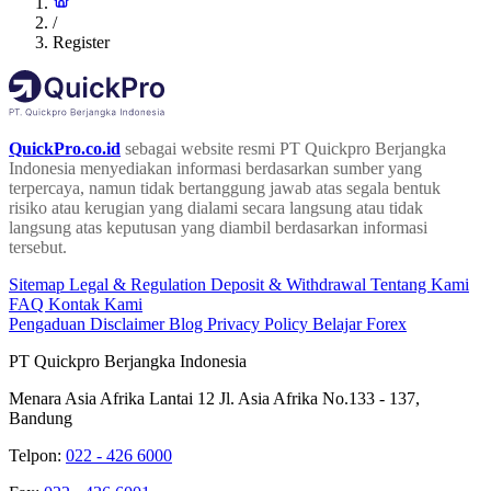
/
Register
QuickPro.co.id
sebagai website resmi PT Quickpro Berjangka
Indonesia menyediakan informasi berdasarkan sumber yang
terpercaya, namun tidak bertanggung jawab atas segala bentuk
risiko atau kerugian yang dialami secara langsung atau tidak
langsung atas keputusan yang diambil berdasarkan informasi
tersebut.
Sitemap
Legal & Regulation
Deposit & Withdrawal
Tentang Kami
FAQ
Kontak Kami
Pengaduan
Disclaimer
Blog
Privacy Policy
Belajar Forex
PT Quickpro Berjangka Indonesia
Menara Asia Afrika Lantai 12 Jl. Asia Afrika No.133 - 137,
Bandung
Telpon:
022 - 426 6000