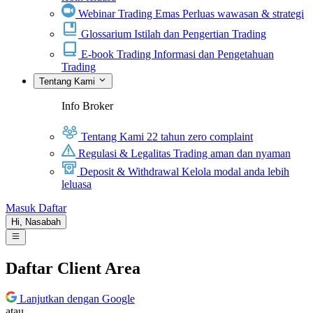
Webinar Trading Emas
Perluas wawasan & strategi
Glossarium
Istilah dan Pengertian Trading
E-book Trading
Informasi dan Pengetahuan
Trading
Tentang Kami
Info Broker
Tentang Kami
22 tahun zero complaint
Regulasi & Legalitas
Trading aman dan nyaman
Deposit & Withdrawal
Kelola modal anda lebih
leluasa
Masuk
Daftar
Hi,
Nasabah
Daftar Client Area
Lanjutkan dengan Google
atau