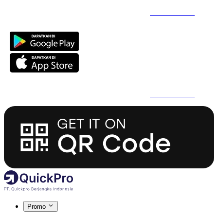
Daftar Super Cepat Pakai QuickPro Apps -
Install Sekarang
Daftar Super Cepat Pakai QuickPro Apps -
Install Sekarang
Promo