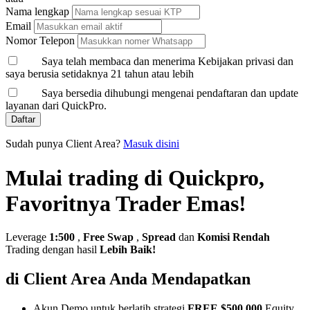
Nama lengkap
Email
Nomor Telepon
Saya telah membaca dan menerima Kebijakan privasi dan
saya berusia setidaknya 21 tahun atau lebih
Saya bersedia dihubungi mengenai pendaftaran dan update
layanan dari QuickPro.
Daftar
Sudah punya Client Area?
Masuk disini
Mulai trading di Quickpro,
Favoritnya Trader Emas!
Leverage
1:500
,
Free Swap
,
Spread
dan
Komisi Rendah
Trading dengan hasil
Lebih Baik!
di Client Area Anda Mendapatkan
Akun Demo untuk berlatih strategi
FREE $500,000
Equity