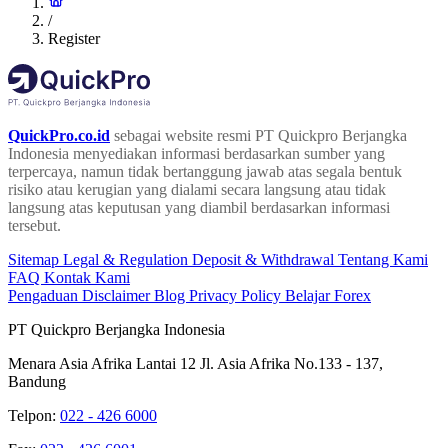
/
Register
QuickPro.co.id
sebagai website resmi PT Quickpro Berjangka
Indonesia menyediakan informasi berdasarkan sumber yang
terpercaya, namun tidak bertanggung jawab atas segala bentuk
risiko atau kerugian yang dialami secara langsung atau tidak
langsung atas keputusan yang diambil berdasarkan informasi
tersebut.
Sitemap
Legal & Regulation
Deposit & Withdrawal
Tentang Kami
FAQ
Kontak Kami
Pengaduan
Disclaimer
Blog
Privacy Policy
Belajar Forex
PT Quickpro Berjangka Indonesia
Menara Asia Afrika Lantai 12 Jl. Asia Afrika No.133 - 137,
Bandung
Telpon:
022 - 426 6000