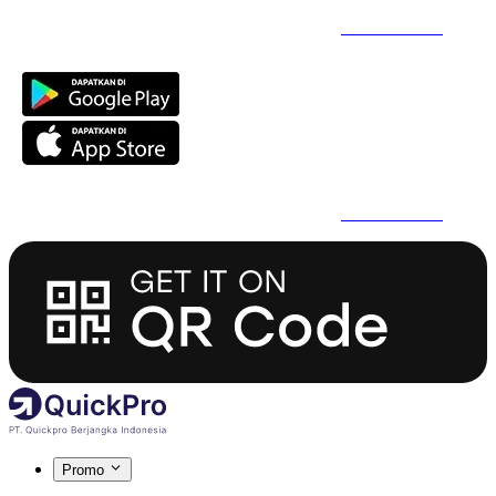
Daftar Super Cepat Pakai QuickPro Apps -
Install Sekarang
Daftar Super Cepat Pakai QuickPro Apps -
Install Sekarang
Promo