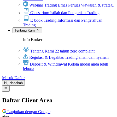
Webinar Trading Emas
Perluas wawasan & strategi
Glossarium
Istilah dan Pengertian Trading
E-book Trading
Informasi dan Pengetahuan
Trading
Tentang Kami
Info Broker
Tentang Kami
22 tahun zero complaint
Regulasi & Legalitas
Trading aman dan nyaman
Deposit & Withdrawal
Kelola modal anda lebih
leluasa
Masuk
Daftar
Hi,
Nasabah
Daftar Client Area
Lanjutkan dengan Google
atau