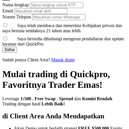
Nama lengkap
Email
Nomor Telepon
Saya telah membaca dan menerima Kebijakan privasi dan
saya berusia setidaknya 21 tahun atau lebih
Saya bersedia dihubungi mengenai pendaftaran dan update
layanan dari QuickPro.
Daftar
Sudah punya Client Area?
Masuk disini
Mulai trading di Quickpro,
Favoritnya Trader Emas!
Leverage
1:500
,
Free Swap
,
Spread
dan
Komisi Rendah
Trading dengan hasil
Lebih Baik!
di Client Area Anda Mendapatkan
Akun Demo untuk berlatih strategi
FREE $500,000
Equity