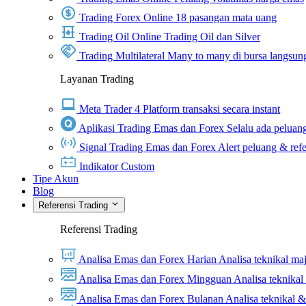
Trading Forex Online
18 pasangan mata uang
Trading Oil Online
Trading Oil dan Silver
Trading Multilateral
Many to many di bursa langsun
Layanan Trading
Meta Trader 4
Platform transaksi secara instant
Aplikasi Trading Emas dan Forex
Selalu ada peluang
Signal Trading Emas dan Forex
Alert peluang & refe
Indikator Custom
Tipe Akun
Blog
Referensi Trading
Referensi Trading
Analisa Emas dan Forex Harian
Analisa teknikal ma
Analisa Emas dan Forex Mingguan
Analisa teknika
Analisa Emas dan Forex Bulanan
Analisa teknikal 