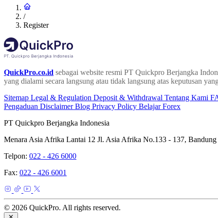
/
Register
QuickPro.co.id
sebagai website resmi PT Quickpro Berjangka Indone
yang dialami secara langsung atau tidak langsung atas keputusan yang
Sitemap
Legal & Regulation
Deposit & Withdrawal
Tentang Kami
F
Pengaduan
Disclaimer
Blog
Privacy Policy
Belajar Forex
PT Quickpro Berjangka Indonesia
Menara Asia Afrika Lantai 12 Jl. Asia Afrika No.133 - 137, Bandung
Telpon:
022 - 426 6000
Fax:
022 - 426 6001
© 2026 QuickPro. All rights reserved.