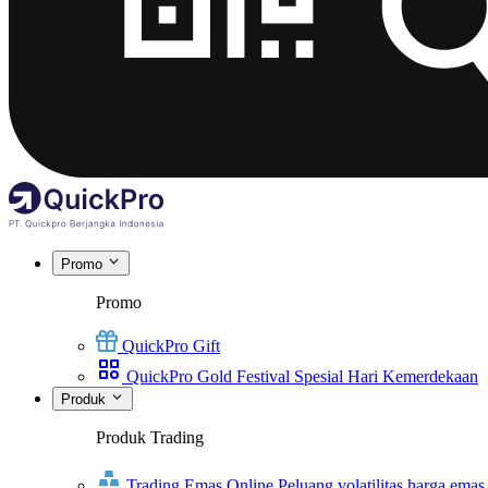
Promo
Promo
QuickPro Gift
QuickPro Gold Festival Spesial Hari Kemerdekaan
Produk
Produk Trading
Trading Emas Online
Peluang volatilitas harga emas