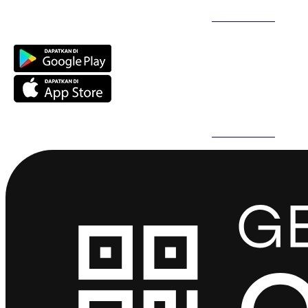
Daftar Super Cepat Pakai QuickPro Apps -
Install Sekarang
Daftar Super Cepat Pakai QuickPro Apps -
Install Sekarang