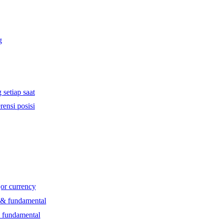
g
 setiap saat
rensi posisi
jor currency
l & fundamental
& fundamental