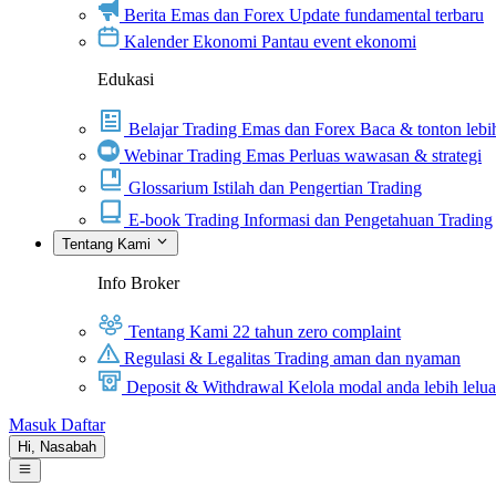
Berita Emas dan Forex
Update fundamental terbaru
Kalender Ekonomi
Pantau event ekonomi
Edukasi
Belajar Trading Emas dan Forex
Baca & tonton lebih
Webinar Trading Emas
Perluas wawasan & strategi
Glossarium
Istilah dan Pengertian Trading
E-book Trading
Informasi dan Pengetahuan Trading
Tentang Kami
Info Broker
Tentang Kami
22 tahun zero complaint
Regulasi & Legalitas
Trading aman dan nyaman
Deposit & Withdrawal
Kelola modal anda lebih lelu
Masuk
Daftar
Hi,
Nasabah