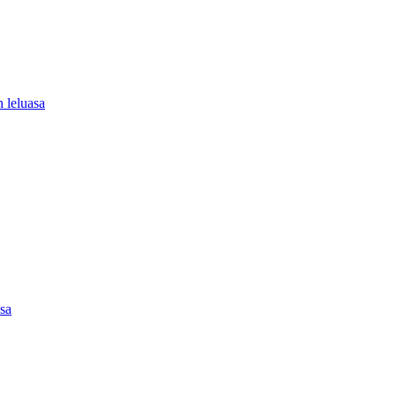
 leluasa
asa