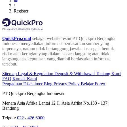
/
Register
QuickPro.co.id
sebagai website resmi PT Quickpro Berjangka
Indonesia menyediakan informasi berdasarkan sumber yang
terpercaya, namun tidak bertanggung jawab atas segala bentuk
risiko atau kerugian yang dialami secara langsung atau tidak
langsung atas keputusan yang diambil berdasarkan informasi
tersebut.
Sitemap
Legal & Regulation
Deposit & Withdrawal
Tentang Kami
FAQ
Kontak Kami
Pengaduan
Disclaimer
Blog
Privacy Policy
Belajar Forex
PT Quickpro Berjangka Indonesia
Menara Asia Afrika Lantai 12 Jl. Asia Afrika No.133 - 137,
Bandung
Telpon:
022 - 426 6000