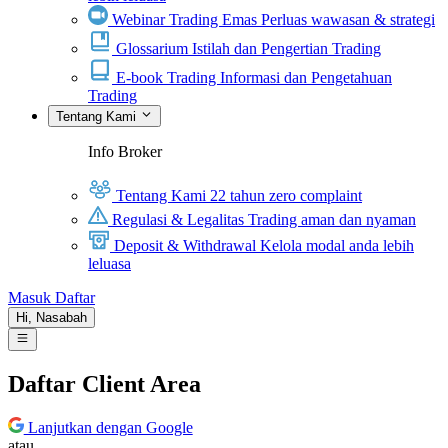
Webinar Trading Emas
Perluas wawasan & strategi
Glossarium
Istilah dan Pengertian Trading
E-book Trading
Informasi dan Pengetahuan
Trading
Tentang Kami
Info Broker
Tentang Kami
22 tahun zero complaint
Regulasi & Legalitas
Trading aman dan nyaman
Deposit & Withdrawal
Kelola modal anda lebih
leluasa
Masuk
Daftar
Hi,
Nasabah
Daftar Client Area
Lanjutkan dengan Google
atau