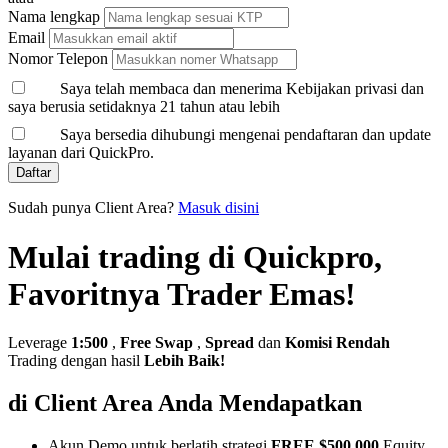
Nama lengkap
Email
Nomor Telepon
Saya telah membaca dan menerima Kebijakan privasi dan
saya berusia setidaknya 21 tahun atau lebih
Saya bersedia dihubungi mengenai pendaftaran dan update
layanan dari QuickPro.
Daftar
Sudah punya Client Area?
Masuk disini
Mulai trading di Quickpro,
Favoritnya Trader Emas!
Leverage
1:500
,
Free Swap
,
Spread
dan
Komisi Rendah
Trading dengan hasil
Lebih Baik!
di Client Area Anda Mendapatkan
Akun Demo untuk berlatih strategi
FREE $500,000
Equity