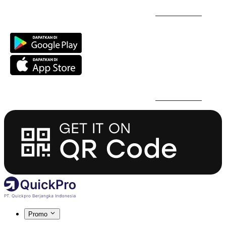
Daftar Super Cepat Pakai QuickPro Apps -
Install Sekarang
Daftar Super Cepat Pakai QuickPro Apps -
Install Sekarang
Promo