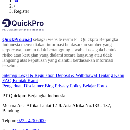
/
Register
QuickPro.co.id
sebagai website resmi PT Quickpro Berjangka
Indonesia menyediakan informasi berdasarkan sumber yang
terpercaya, namun tidak bertanggung jawab atas segala bentuk
risiko atau kerugian yang dialami secara langsung atau tidak
langsung atas keputusan yang diambil berdasarkan informasi
tersebut.
Sitemap
Legal & Regulation
Deposit & Withdrawal
Tentang Kami
FAQ
Kontak Kami
Pengaduan
Disclaimer
Blog
Privacy Policy
Belajar Forex
PT Quickpro Berjangka Indonesia
Menara Asia Afrika Lantai 12 Jl. Asia Afrika No.133 - 137,
Bandung
Telpon:
022 - 426 6000