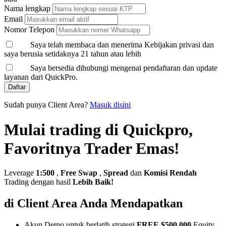
Nama lengkap
Email
Nomor Telepon
Saya telah membaca dan menerima Kebijakan privasi dan
saya berusia setidaknya 21 tahun atau lebih
Saya bersedia dihubungi mengenai pendaftaran dan update
layanan dari QuickPro.
Daftar
Sudah punya Client Area?
Masuk disini
Mulai trading di Quickpro,
Favoritnya Trader Emas!
Leverage
1:500
,
Free Swap
,
Spread
dan
Komisi Rendah
Trading dengan hasil
Lebih Baik!
di Client Area Anda Mendapatkan
Akun Demo untuk berlatih strategi
FREE $500,000
Equity