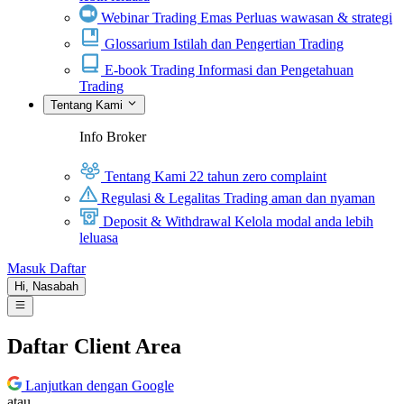
Webinar Trading Emas
Perluas wawasan & strategi
Glossarium
Istilah dan Pengertian Trading
E-book Trading
Informasi dan Pengetahuan
Trading
Tentang Kami
Info Broker
Tentang Kami
22 tahun zero complaint
Regulasi & Legalitas
Trading aman dan nyaman
Deposit & Withdrawal
Kelola modal anda lebih
leluasa
Masuk
Daftar
Hi,
Nasabah
Daftar Client Area
Lanjutkan dengan Google
atau