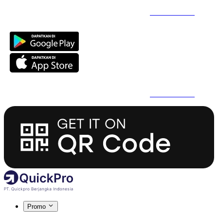
Daftar Super Cepat Pakai QuickPro Apps -
Install Sekarang
Daftar Super Cepat Pakai QuickPro Apps -
Install Sekarang
Promo