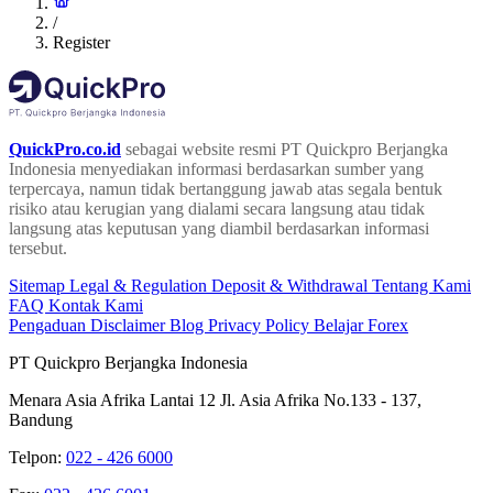
/
Register
QuickPro.co.id
sebagai website resmi PT Quickpro Berjangka
Indonesia menyediakan informasi berdasarkan sumber yang
terpercaya, namun tidak bertanggung jawab atas segala bentuk
risiko atau kerugian yang dialami secara langsung atau tidak
langsung atas keputusan yang diambil berdasarkan informasi
tersebut.
Sitemap
Legal & Regulation
Deposit & Withdrawal
Tentang Kami
FAQ
Kontak Kami
Pengaduan
Disclaimer
Blog
Privacy Policy
Belajar Forex
PT Quickpro Berjangka Indonesia
Menara Asia Afrika Lantai 12 Jl. Asia Afrika No.133 - 137,
Bandung
Telpon:
022 - 426 6000