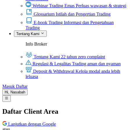
Webinar Trading Emas
Perluas wawasan & strategi
Glossarium
Istilah dan Pengertian Trading
E-book Trading
Informasi dan Pengetahuan
Trading
Tentang Kami
Info Broker
Tentang Kami
22 tahun zero complaint
Regulasi & Legalitas
Trading aman dan nyaman
Deposit & Withdrawal
Kelola modal anda lebih
leluasa
Masuk
Daftar
Hi,
Nasabah
Daftar Client Area
Lanjutkan dengan Google
atau