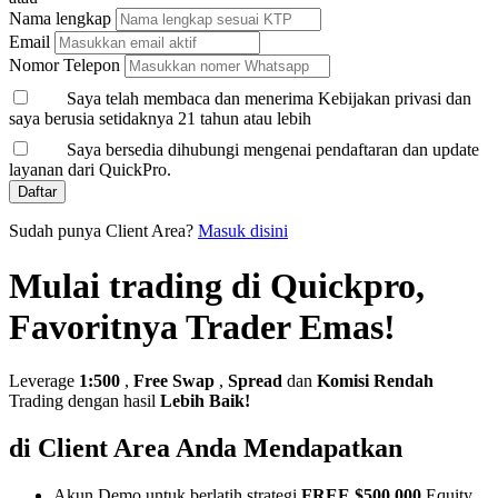
Nama lengkap
Email
Nomor Telepon
Saya telah membaca dan menerima Kebijakan privasi dan
saya berusia setidaknya 21 tahun atau lebih
Saya bersedia dihubungi mengenai pendaftaran dan update
layanan dari QuickPro.
Daftar
Sudah punya Client Area?
Masuk disini
Mulai trading di Quickpro,
Favoritnya Trader Emas!
Leverage
1:500
,
Free Swap
,
Spread
dan
Komisi Rendah
Trading dengan hasil
Lebih Baik!
di Client Area Anda Mendapatkan
Akun Demo untuk berlatih strategi
FREE $500,000
Equity