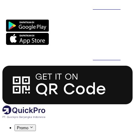
Daftar Super Cepat Pakai QuickPro Apps -
Install Sekarang
Daftar Super Cepat Pakai QuickPro Apps -
Install Sekarang
Promo