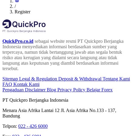
/
Register
QuickPro.co.id
sebagai website resmi PT Quickpro Berjangka
Indonesia menyediakan informasi berdasarkan sumber yang
terpercaya, namun tidak bertanggung jawab atas segala bentuk
risiko atau kerugian yang dialami secara langsung atau tidak
langsung atas keputusan yang diambil berdasarkan informasi
tersebut.
Sitemap
Legal & Regulation
Deposit & Withdrawal
Tentang Kami
FAQ
Kontak Kami
Pengaduan
Disclaimer
Blog
Privacy Policy
Belajar Forex
PT Quickpro Berjangka Indonesia
Menara Asia Afrika Lantai 12 Jl. Asia Afrika No.133 - 137,
Bandung
Telpon:
022 - 426 6000