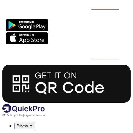
Daftar Super Cepat Pakai QuickPro Apps -
Install Sekarang
Daftar Super Cepat Pakai QuickPro Apps -
Install Sekarang
Promo