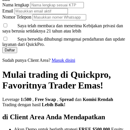
Nama lengkap
Email
Nomor Telepon
Saya telah membaca dan menerima Kebijakan privasi dan
saya berusia setidaknya 21 tahun atau lebih
Saya bersedia dihubungi mengenai pendaftaran dan update
layanan dari QuickPro.
Daftar
Sudah punya Client Area?
Masuk disini
Mulai trading di Quickpro,
Favoritnya Trader Emas!
Leverage
1:500
,
Free Swap
,
Spread
dan
Komisi Rendah
Trading dengan hasil
Lebih Baik!
di Client Area Anda Mendapatkan
Akun Demo untuk berlatih strategi
FREE $500,000
Equity