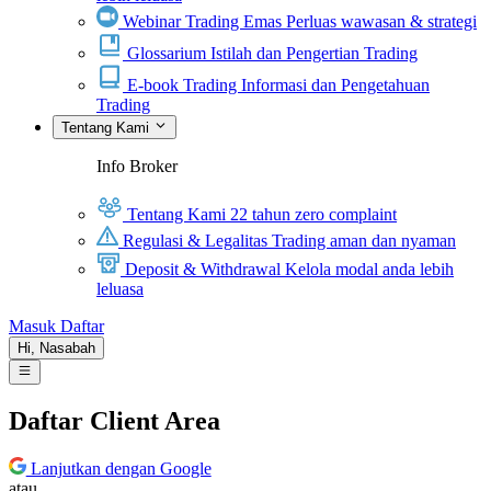
Webinar Trading Emas
Perluas wawasan & strategi
Glossarium
Istilah dan Pengertian Trading
E-book Trading
Informasi dan Pengetahuan
Trading
Tentang Kami
Info Broker
Tentang Kami
22 tahun zero complaint
Regulasi & Legalitas
Trading aman dan nyaman
Deposit & Withdrawal
Kelola modal anda lebih
leluasa
Masuk
Daftar
Hi,
Nasabah
Daftar Client Area
Lanjutkan dengan Google
atau