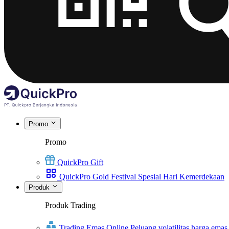
Promo
Promo
QuickPro Gift
QuickPro Gold Festival Spesial Hari Kemerdekaan
Produk
Produk Trading
Trading Emas Online
Peluang volatilitas harga emas