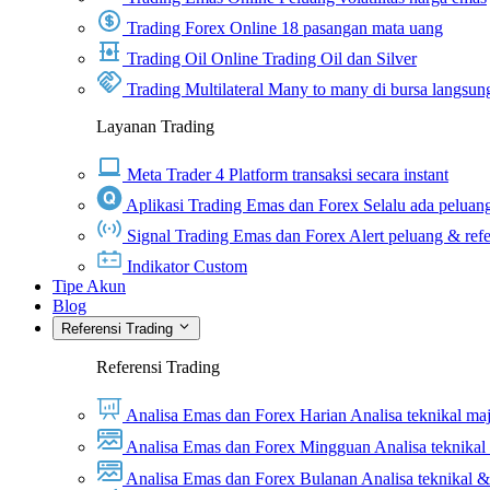
Trading Forex Online
18 pasangan mata uang
Trading Oil Online
Trading Oil dan Silver
Trading Multilateral
Many to many di bursa langsun
Layanan Trading
Meta Trader 4
Platform transaksi secara instant
Aplikasi Trading Emas dan Forex
Selalu ada peluang
Signal Trading Emas dan Forex
Alert peluang & refe
Indikator Custom
Tipe Akun
Blog
Referensi Trading
Referensi Trading
Analisa Emas dan Forex Harian
Analisa teknikal ma
Analisa Emas dan Forex Mingguan
Analisa teknika
Analisa Emas dan Forex Bulanan
Analisa teknikal 