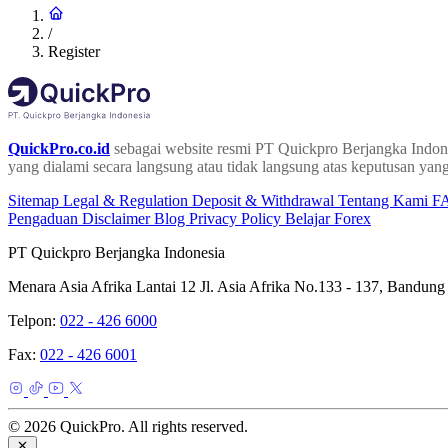
/
Register
QuickPro.co.id
sebagai website resmi PT Quickpro Berjangka Indone
yang dialami secara langsung atau tidak langsung atas keputusan yang
Sitemap
Legal & Regulation
Deposit & Withdrawal
Tentang Kami
F
Pengaduan
Disclaimer
Blog
Privacy Policy
Belajar Forex
PT Quickpro Berjangka Indonesia
Menara Asia Afrika Lantai 12 Jl. Asia Afrika No.133 - 137, Bandung
Telpon:
022 - 426 6000
Fax:
022 - 426 6001
© 2026 QuickPro. All rights reserved.