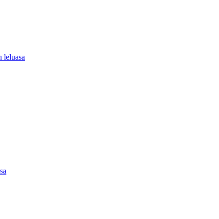
 leluasa
asa