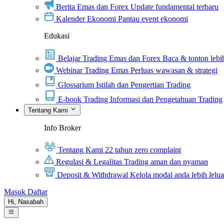
Berita Emas dan Forex
Update fundamental terbaru
Kalender Ekonomi
Pantau event ekonomi
Edukasi
Belajar Trading Emas dan Forex
Baca & tonton lebih
Webinar Trading Emas
Perluas wawasan & strategi
Glossarium
Istilah dan Pengertian Trading
E-book Trading
Informasi dan Pengetahuan Trading
Tentang Kami
Info Broker
Tentang Kami
22 tahun zero complaint
Regulasi & Legalitas
Trading aman dan nyaman
Deposit & Withdrawal
Kelola modal anda lebih lelu
Masuk
Daftar
Hi,
Nasabah