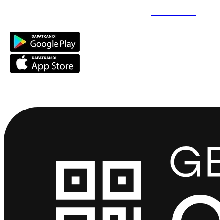
Daftar Super Cepat Pakai QuickPro Apps -
Install Sekarang
Daftar Super Cepat Pakai QuickPro Apps -
Install Sekarang