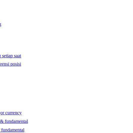
g
 setiap saat
rensi posisi
jor currency
l & fundamental
& fundamental