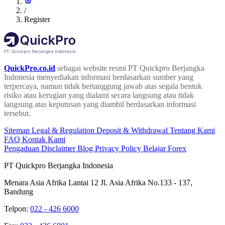
/
Register
QuickPro.co.id
sebagai website resmi PT Quickpro Berjangka
Indonesia menyediakan informasi berdasarkan sumber yang
terpercaya, namun tidak bertanggung jawab atas segala bentuk
risiko atau kerugian yang dialami secara langsung atau tidak
langsung atas keputusan yang diambil berdasarkan informasi
tersebut.
Sitemap
Legal & Regulation
Deposit & Withdrawal
Tentang Kami
FAQ
Kontak Kami
Pengaduan
Disclaimer
Blog
Privacy Policy
Belajar Forex
PT Quickpro Berjangka Indonesia
Menara Asia Afrika Lantai 12 Jl. Asia Afrika No.133 - 137,
Bandung
Telpon:
022 - 426 6000