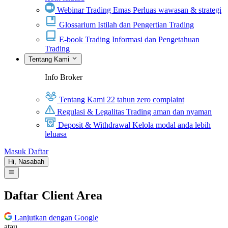
Webinar Trading Emas
Perluas wawasan & strategi
Glossarium
Istilah dan Pengertian Trading
E-book Trading
Informasi dan Pengetahuan
Trading
Tentang Kami
Info Broker
Tentang Kami
22 tahun zero complaint
Regulasi & Legalitas
Trading aman dan nyaman
Deposit & Withdrawal
Kelola modal anda lebih
leluasa
Masuk
Daftar
Hi,
Nasabah
Daftar Client Area
Lanjutkan dengan Google
atau