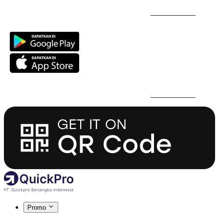
Daftar Super Cepat Pakai QuickPro Apps -
Install Sekarang
Daftar Super Cepat Pakai QuickPro Apps -
Install Sekarang
Promo