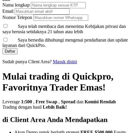
Nama lengkap
Email
Nomor Telepon
Saya telah membaca dan menerima Kebijakan privasi dan
saya berusia setidaknya 21 tahun atau lebih
Saya bersedia dihubungi mengenai pendaftaran dan update
layanan dari QuickPro.
Daftar
Sudah punya Client Area?
Masuk disini
Mulai trading di Quickpro,
Favoritnya Trader Emas!
Leverage
1:500
,
Free Swap
,
Spread
dan
Komisi Rendah
Trading dengan hasil
Lebih Baik!
di Client Area Anda Mendapatkan
Akun Demo untuk berlatih strategi
FREE $500,000
Equity