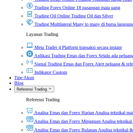
Trading Forex Online
18 pasangan mata uang
Trading Oil Online
Trading Oil dan Silver
Trading Multilateral
Many to many di bursa langsun
Layanan Trading
Meta Trader 4
Platform transaksi secara instant
Aplikasi Trading Emas dan Forex
Selalu ada peluang
Signal Trading Emas dan Forex
Alert peluang & refe
Indikator Custom
Tipe Akun
Blog
Referensi Trading
Referensi Trading
Analisa Emas dan Forex Harian
Analisa teknikal ma
Analisa Emas dan Forex Mingguan
Analisa teknika
Analisa Emas dan Forex Bulanan
Analisa teknikal 