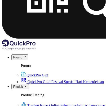
Promo
Promo
QuickPro Gift
QuickPro Gold Festival Spesial Hari Kemerdekaan
Produk
Produk Trading
Trading Emas Online
Peluang volatilitas harga emas