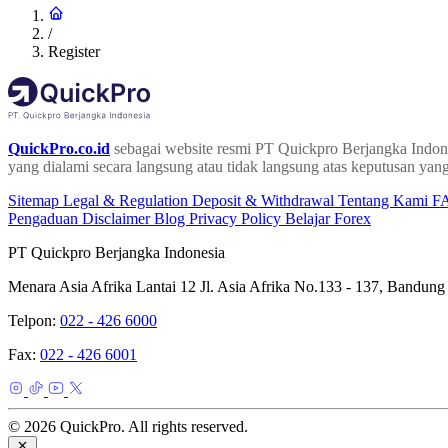
/
Register
QuickPro.co.id
sebagai website resmi PT Quickpro Berjangka Indone
yang dialami secara langsung atau tidak langsung atas keputusan yang
Sitemap
Legal & Regulation
Deposit & Withdrawal
Tentang Kami
F
Pengaduan
Disclaimer
Blog
Privacy Policy
Belajar Forex
PT Quickpro Berjangka Indonesia
Menara Asia Afrika Lantai 12 Jl. Asia Afrika No.133 - 137, Bandung
Telpon:
022 - 426 6000
Fax:
022 - 426 6001
© 2026 QuickPro. All rights reserved.