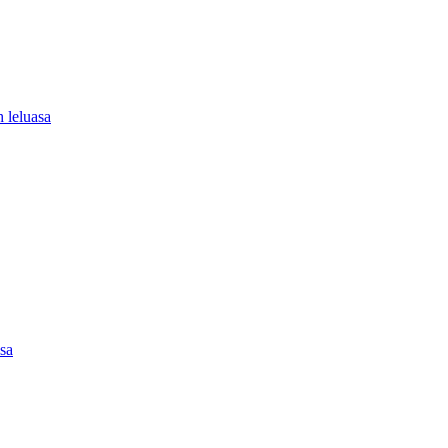
 leluasa
asa