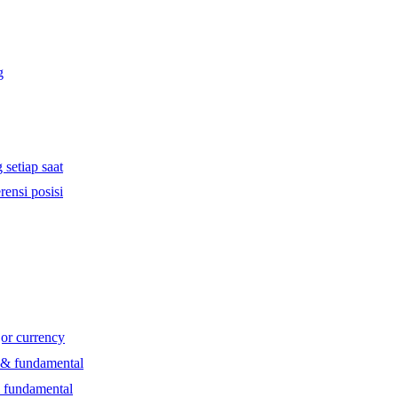
g
 setiap saat
rensi posisi
jor currency
l & fundamental
& fundamental