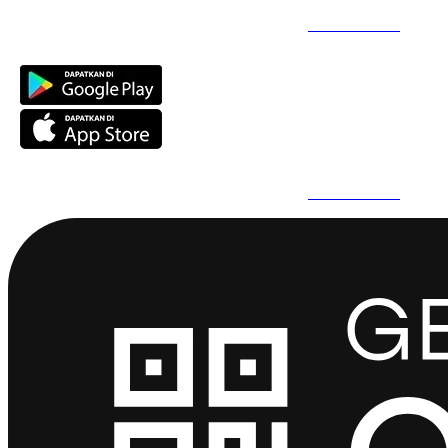
Daftar Super Cepat Pakai QuickPro Apps -
Install Sekarang
Daftar Super Cepat Pakai QuickPro Apps -
Install Sekarang