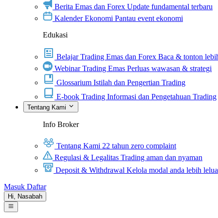
Berita Emas dan Forex
Update fundamental terbaru
Kalender Ekonomi
Pantau event ekonomi
Edukasi
Belajar Trading Emas dan Forex
Baca & tonton lebih
Webinar Trading Emas
Perluas wawasan & strategi
Glossarium
Istilah dan Pengertian Trading
E-book Trading
Informasi dan Pengetahuan Trading
Tentang Kami
Info Broker
Tentang Kami
22 tahun zero complaint
Regulasi & Legalitas
Trading aman dan nyaman
Deposit & Withdrawal
Kelola modal anda lebih lelu
Masuk
Daftar
Hi,
Nasabah