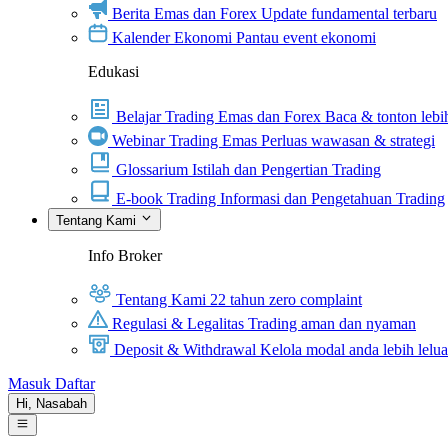
Berita Emas dan Forex
Update fundamental terbaru
Kalender Ekonomi
Pantau event ekonomi
Edukasi
Belajar Trading Emas dan Forex
Baca & tonton lebih
Webinar Trading Emas
Perluas wawasan & strategi
Glossarium
Istilah dan Pengertian Trading
E-book Trading
Informasi dan Pengetahuan Trading
Tentang Kami
Info Broker
Tentang Kami
22 tahun zero complaint
Regulasi & Legalitas
Trading aman dan nyaman
Deposit & Withdrawal
Kelola modal anda lebih lelu
Masuk
Daftar
Hi,
Nasabah