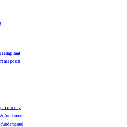
g
 setiap saat
rensi posisi
jor currency
l & fundamental
& fundamental