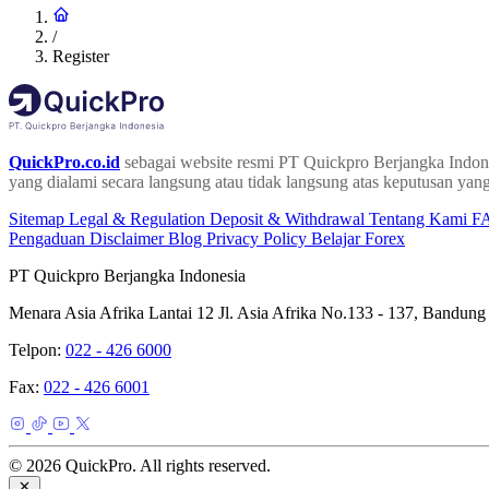
/
Register
QuickPro.co.id
sebagai website resmi PT Quickpro Berjangka Indone
yang dialami secara langsung atau tidak langsung atas keputusan yang
Sitemap
Legal & Regulation
Deposit & Withdrawal
Tentang Kami
F
Pengaduan
Disclaimer
Blog
Privacy Policy
Belajar Forex
PT Quickpro Berjangka Indonesia
Menara Asia Afrika Lantai 12 Jl. Asia Afrika No.133 - 137, Bandung
Telpon:
022 - 426 6000
Fax:
022 - 426 6001
© 2026 QuickPro. All rights reserved.