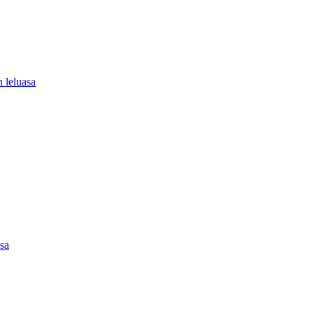
 leluasa
asa