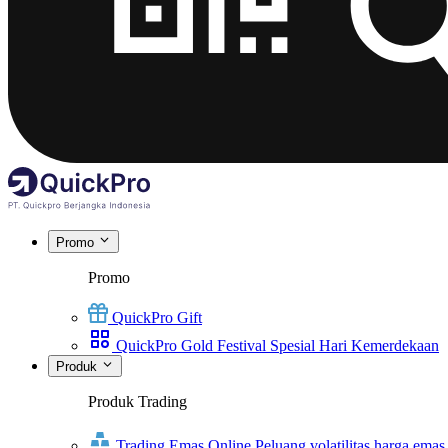
Promo
Promo
QuickPro Gift
QuickPro Gold Festival Spesial Hari Kemerdekaan
Produk
Produk Trading
Trading Emas Online
Peluang volatilitas harga emas