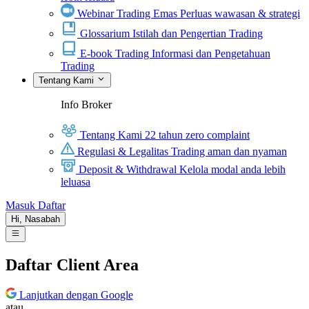
Webinar Trading Emas
Perluas wawasan & strategi
Glossarium
Istilah dan Pengertian Trading
E-book Trading
Informasi dan Pengetahuan
Trading
Tentang Kami
Info Broker
Tentang Kami
22 tahun zero complaint
Regulasi & Legalitas
Trading aman dan nyaman
Deposit & Withdrawal
Kelola modal anda lebih
leluasa
Masuk
Daftar
Hi,
Nasabah
Daftar Client Area
Lanjutkan dengan Google
atau