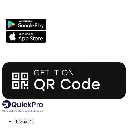
Daftar Super Cepat Pakai QuickPro Apps -
Install Sekarang
Daftar Super Cepat Pakai QuickPro Apps -
Install Sekarang
Promo