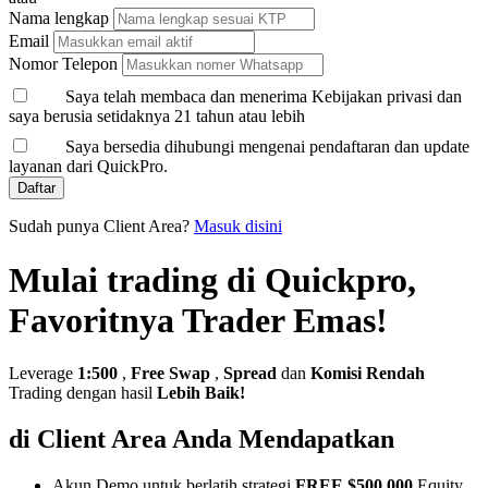
Nama lengkap
Email
Nomor Telepon
Saya telah membaca dan menerima Kebijakan privasi dan
saya berusia setidaknya 21 tahun atau lebih
Saya bersedia dihubungi mengenai pendaftaran dan update
layanan dari QuickPro.
Daftar
Sudah punya Client Area?
Masuk disini
Mulai trading di Quickpro,
Favoritnya Trader Emas!
Leverage
1:500
,
Free Swap
,
Spread
dan
Komisi Rendah
Trading dengan hasil
Lebih Baik!
di Client Area Anda Mendapatkan
Akun Demo untuk berlatih strategi
FREE $500,000
Equity