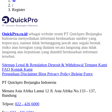
/
Register
QuickPro.co.id
sebagai website resmi PT Quickpro Berjangka
Indonesia menyediakan informasi berdasarkan sumber yang
terpercaya, namun tidak bertanggung jawab atas segala bentuk
risiko atau kerugian yang dialami secara langsung atau tidak
langsung atas keputusan yang diambil berdasarkan informasi
tersebut.
Sitemap
Legal & Regulation
Deposit & Withdrawal
Tentang Kami
FAQ
Kontak Kami
Pengaduan
Disclaimer
Blog
Privacy Policy
Belajar Forex
PT Quickpro Berjangka Indonesia
Menara Asia Afrika Lantai 12 Jl. Asia Afrika No.133 - 137,
Bandung
Telpon:
022 - 426 6000