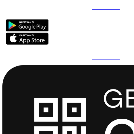
Daftar Super Cepat Pakai QuickPro Apps -
Install Sekarang
Daftar Super Cepat Pakai QuickPro Apps -
Install Sekarang