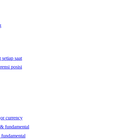
g
 setiap saat
rensi posisi
jor currency
l & fundamental
& fundamental