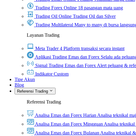
Trading Forex Online
18 pasangan mata uang
Trading Oil Online
Trading Oil dan Silver
Trading Multilateral
Many to many di bursa langsun
Layanan Trading
Meta Trader 4
Platform transaksi secara instant
Aplikasi Trading Emas dan Forex
Selalu ada peluang
Signal Trading Emas dan Forex
Alert peluang & refe
Indikator Custom
Tipe Akun
Blog
Referensi Trading
Referensi Trading
Analisa Emas dan Forex Harian
Analisa teknikal ma
Analisa Emas dan Forex Mingguan
Analisa teknika
Analisa Emas dan Forex Bulanan
Analisa teknikal 