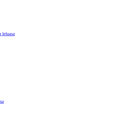
 leluasa
asa