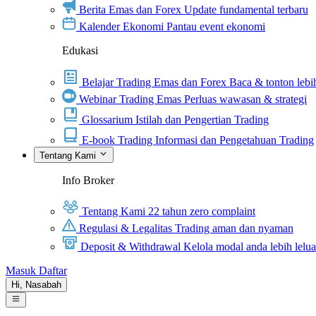
Berita Emas dan Forex
Update fundamental terbaru
Kalender Ekonomi
Pantau event ekonomi
Edukasi
Belajar Trading Emas dan Forex
Baca & tonton lebih
Webinar Trading Emas
Perluas wawasan & strategi
Glossarium
Istilah dan Pengertian Trading
E-book Trading
Informasi dan Pengetahuan Trading
Tentang Kami
Info Broker
Tentang Kami
22 tahun zero complaint
Regulasi & Legalitas
Trading aman dan nyaman
Deposit & Withdrawal
Kelola modal anda lebih lelu
Masuk
Daftar
Hi,
Nasabah