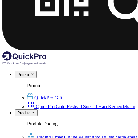
Promo
Promo
QuickPro Gift
QuickPro Gold Festival Spesial Hari Kemerdekaan
Produk
Produk Trading
Trading Emas Online
Peluang volatilitas harga emas