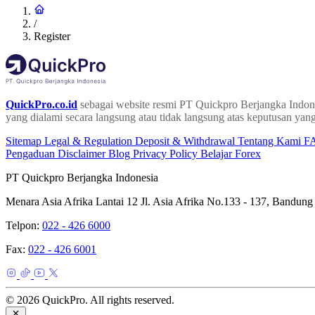
/
Register
QuickPro.co.id
sebagai website resmi PT Quickpro Berjangka Indone
yang dialami secara langsung atau tidak langsung atas keputusan yang
Sitemap
Legal & Regulation
Deposit & Withdrawal
Tentang Kami
F
Pengaduan
Disclaimer
Blog
Privacy Policy
Belajar Forex
PT Quickpro Berjangka Indonesia
Menara Asia Afrika Lantai 12 Jl. Asia Afrika No.133 - 137, Bandung
Telpon:
022 - 426 6000
Fax:
022 - 426 6001
© 2026 QuickPro. All rights reserved.