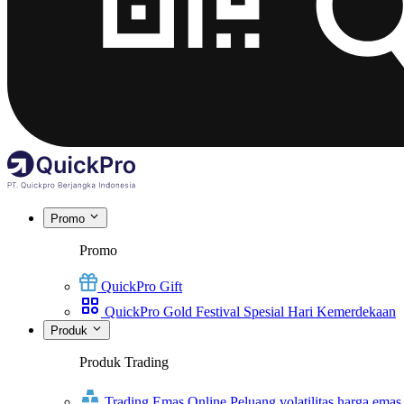
Promo
Promo
QuickPro Gift
QuickPro Gold Festival Spesial Hari Kemerdekaan
Produk
Produk Trading
Trading Emas Online
Peluang volatilitas harga emas