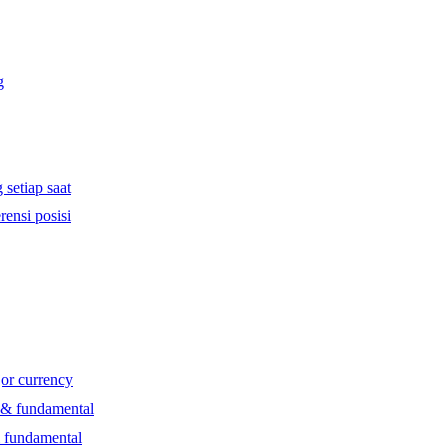
g
 setiap saat
rensi posisi
jor currency
l & fundamental
& fundamental