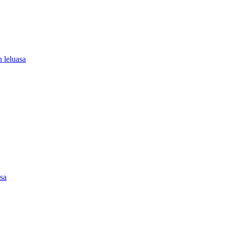
 leluasa
asa