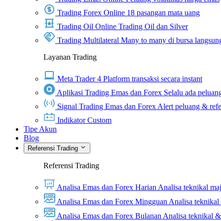
Trading Forex Online
18 pasangan mata uang
Trading Oil Online
Trading Oil dan Silver
Trading Multilateral
Many to many di bursa langsun
Layanan Trading
Meta Trader 4
Platform transaksi secara instant
Aplikasi Trading Emas dan Forex
Selalu ada peluang
Signal Trading Emas dan Forex
Alert peluang & refe
Indikator Custom
Tipe Akun
Blog
Referensi Trading
Referensi Trading
Analisa Emas dan Forex Harian
Analisa teknikal ma
Analisa Emas dan Forex Mingguan
Analisa teknika
Analisa Emas dan Forex Bulanan
Analisa teknikal 