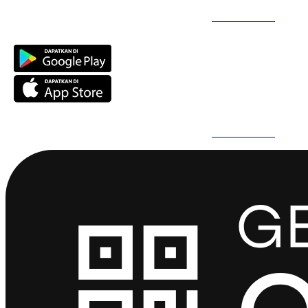
Daftar Super Cepat Pakai QuickPro Apps -
Install Sekarang
Daftar Super Cepat Pakai QuickPro Apps -
Install Sekarang