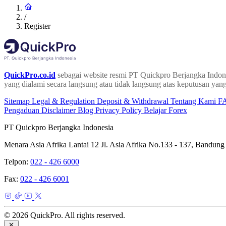
/
Register
QuickPro.co.id
sebagai website resmi PT Quickpro Berjangka Indone
yang dialami secara langsung atau tidak langsung atas keputusan yang
Sitemap
Legal & Regulation
Deposit & Withdrawal
Tentang Kami
F
Pengaduan
Disclaimer
Blog
Privacy Policy
Belajar Forex
PT Quickpro Berjangka Indonesia
Menara Asia Afrika Lantai 12 Jl. Asia Afrika No.133 - 137, Bandung
Telpon:
022 - 426 6000
Fax:
022 - 426 6001
© 2026 QuickPro. All rights reserved.