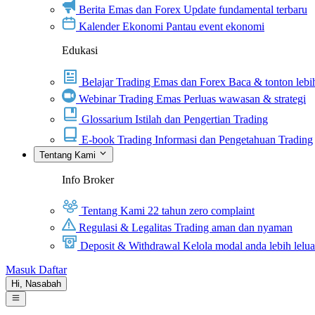
Berita Emas dan Forex
Update fundamental terbaru
Kalender Ekonomi
Pantau event ekonomi
Edukasi
Belajar Trading Emas dan Forex
Baca & tonton lebih
Webinar Trading Emas
Perluas wawasan & strategi
Glossarium
Istilah dan Pengertian Trading
E-book Trading
Informasi dan Pengetahuan Trading
Tentang Kami
Info Broker
Tentang Kami
22 tahun zero complaint
Regulasi & Legalitas
Trading aman dan nyaman
Deposit & Withdrawal
Kelola modal anda lebih lelu
Masuk
Daftar
Hi,
Nasabah