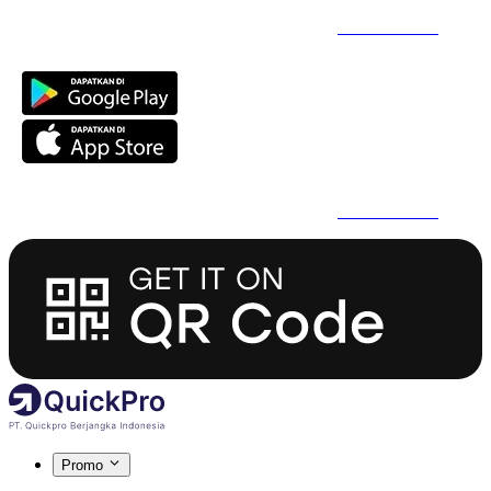
Daftar Super Cepat Pakai QuickPro Apps -
Install Sekarang
Daftar Super Cepat Pakai QuickPro Apps -
Install Sekarang
Promo