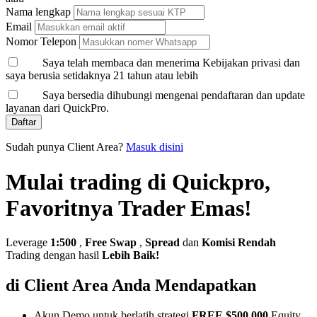
Nama lengkap
Email
Nomor Telepon
Saya telah membaca dan menerima Kebijakan privasi dan
saya berusia setidaknya 21 tahun atau lebih
Saya bersedia dihubungi mengenai pendaftaran dan update
layanan dari QuickPro.
Daftar
Sudah punya Client Area?
Masuk disini
Mulai trading di Quickpro,
Favoritnya Trader Emas!
Leverage
1:500
,
Free Swap
,
Spread
dan
Komisi Rendah
Trading dengan hasil
Lebih Baik!
di Client Area Anda Mendapatkan
Akun Demo untuk berlatih strategi
FREE $500,000
Equity