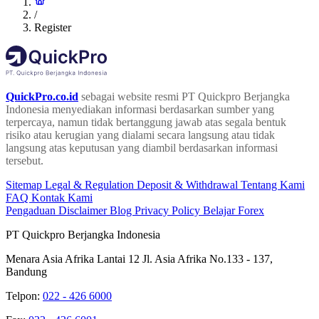
/
Register
QuickPro.co.id
sebagai website resmi PT Quickpro Berjangka
Indonesia menyediakan informasi berdasarkan sumber yang
terpercaya, namun tidak bertanggung jawab atas segala bentuk
risiko atau kerugian yang dialami secara langsung atau tidak
langsung atas keputusan yang diambil berdasarkan informasi
tersebut.
Sitemap
Legal & Regulation
Deposit & Withdrawal
Tentang Kami
FAQ
Kontak Kami
Pengaduan
Disclaimer
Blog
Privacy Policy
Belajar Forex
PT Quickpro Berjangka Indonesia
Menara Asia Afrika Lantai 12 Jl. Asia Afrika No.133 - 137,
Bandung
Telpon:
022 - 426 6000