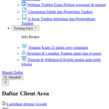
Webinar Trading Emas
Perluas wawasan & strategi
Glossarium
Istilah dan Pengertian Trading
E-book Trading
Informasi dan Pengetahuan
Trading
Tentang Kami
Info Broker
Tentang Kami
22 tahun zero complaint
Regulasi & Legalitas
Trading aman dan nyaman
Deposit & Withdrawal
Kelola modal anda lebih
leluasa
Masuk
Daftar
Hi,
Nasabah
Daftar Client Area
Lanjutkan dengan Google
atau