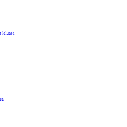
 leluasa
asa