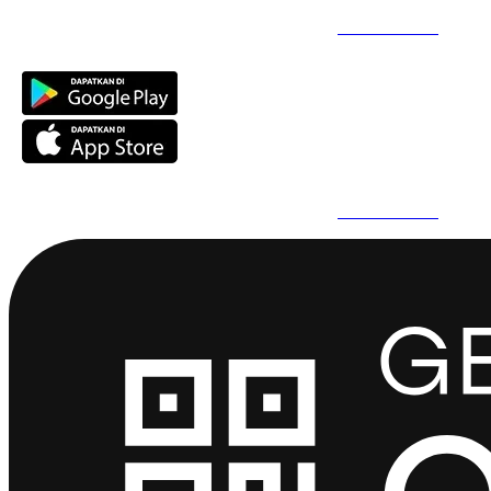
Daftar Super Cepat Pakai QuickPro Apps -
Install Sekarang
Daftar Super Cepat Pakai QuickPro Apps -
Install Sekarang