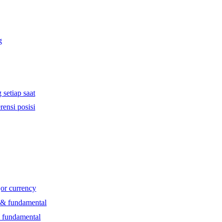
g
 setiap saat
rensi posisi
jor currency
l & fundamental
& fundamental