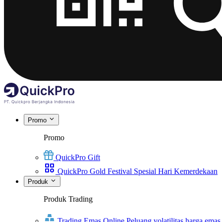
Promo
Promo
QuickPro Gift
QuickPro Gold Festival Spesial Hari Kemerdekaan
Produk
Produk Trading
Trading Emas Online
Peluang volatilitas harga emas