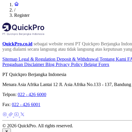
/
Register
QuickPro.co.id
sebagai website resmi PT Quickpro Berjangka Indone
yang dialami secara langsung atau tidak langsung atas keputusan yang
Sitemap
Legal & Regulation
Deposit & Withdrawal
Tentang Kami
F
Pengaduan
Disclaimer
Blog
Privacy Policy
Belajar Forex
PT Quickpro Berjangka Indonesia
Menara Asia Afrika Lantai 12 Jl. Asia Afrika No.133 - 137, Bandung
Telpon:
022 - 426 6000
Fax:
022 - 426 6001
© 2026 QuickPro. All rights reserved.