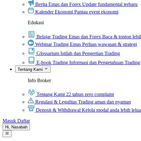
Berita Emas dan Forex
Update fundamental terbaru
Kalender Ekonomi
Pantau event ekonomi
Edukasi
Belajar Trading Emas dan Forex
Baca & tonton lebih
Webinar Trading Emas
Perluas wawasan & strategi
Glossarium
Istilah dan Pengertian Trading
E-book Trading
Informasi dan Pengetahuan Trading
Tentang Kami
Info Broker
Tentang Kami
22 tahun zero complaint
Regulasi & Legalitas
Trading aman dan nyaman
Deposit & Withdrawal
Kelola modal anda lebih lelu
Masuk
Daftar
Hi,
Nasabah