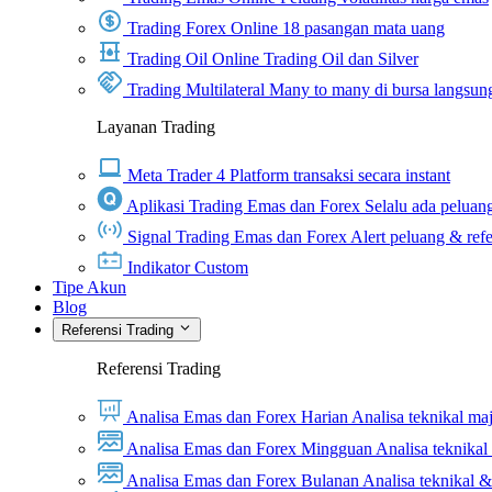
Trading Forex Online
18 pasangan mata uang
Trading Oil Online
Trading Oil dan Silver
Trading Multilateral
Many to many di bursa langsun
Layanan Trading
Meta Trader 4
Platform transaksi secara instant
Aplikasi Trading Emas dan Forex
Selalu ada peluang
Signal Trading Emas dan Forex
Alert peluang & refe
Indikator Custom
Tipe Akun
Blog
Referensi Trading
Referensi Trading
Analisa Emas dan Forex Harian
Analisa teknikal ma
Analisa Emas dan Forex Mingguan
Analisa teknika
Analisa Emas dan Forex Bulanan
Analisa teknikal 