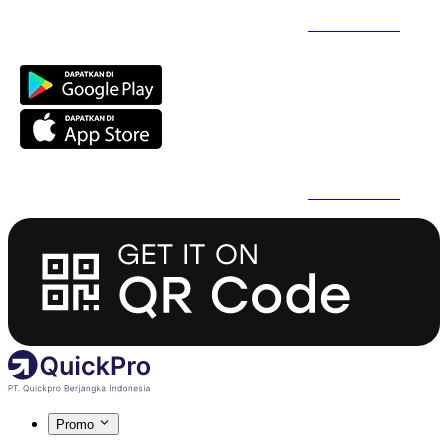
Daftar Super Cepat Pakai QuickPro Apps -
Install Sekarang
Daftar Super Cepat Pakai QuickPro Apps -
Install Sekarang
Promo