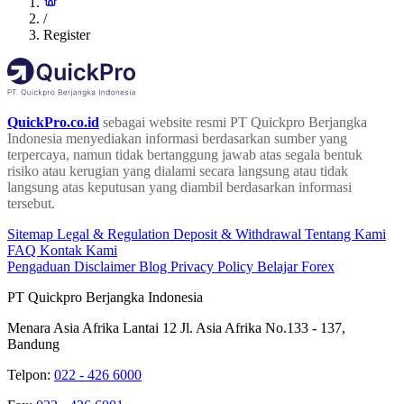
/
Register
QuickPro.co.id
sebagai website resmi PT Quickpro Berjangka
Indonesia menyediakan informasi berdasarkan sumber yang
terpercaya, namun tidak bertanggung jawab atas segala bentuk
risiko atau kerugian yang dialami secara langsung atau tidak
langsung atas keputusan yang diambil berdasarkan informasi
tersebut.
Sitemap
Legal & Regulation
Deposit & Withdrawal
Tentang Kami
FAQ
Kontak Kami
Pengaduan
Disclaimer
Blog
Privacy Policy
Belajar Forex
PT Quickpro Berjangka Indonesia
Menara Asia Afrika Lantai 12 Jl. Asia Afrika No.133 - 137,
Bandung
Telpon:
022 - 426 6000