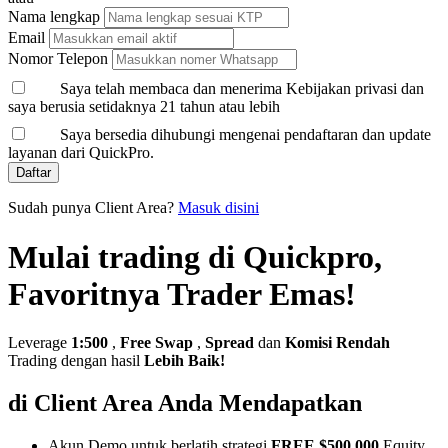
Nama lengkap
Email
Nomor Telepon
Saya telah membaca dan menerima Kebijakan privasi dan
saya berusia setidaknya 21 tahun atau lebih
Saya bersedia dihubungi mengenai pendaftaran dan update
layanan dari QuickPro.
Daftar
Sudah punya Client Area?
Masuk disini
Mulai trading di Quickpro,
Favoritnya Trader Emas!
Leverage
1:500
,
Free Swap
,
Spread
dan
Komisi Rendah
Trading dengan hasil
Lebih Baik!
di Client Area Anda Mendapatkan
Akun Demo untuk berlatih strategi
FREE $500,000
Equity