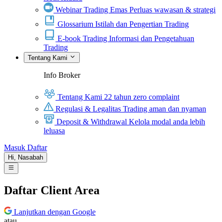
Webinar Trading Emas
Perluas wawasan & strategi
Glossarium
Istilah dan Pengertian Trading
E-book Trading
Informasi dan Pengetahuan
Trading
Tentang Kami
Info Broker
Tentang Kami
22 tahun zero complaint
Regulasi & Legalitas
Trading aman dan nyaman
Deposit & Withdrawal
Kelola modal anda lebih
leluasa
Masuk
Daftar
Hi,
Nasabah
Daftar Client Area
Lanjutkan dengan Google
atau