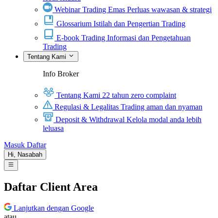
Webinar Trading Emas
Perluas wawasan & strategi
Glossarium
Istilah dan Pengertian Trading
E-book Trading
Informasi dan Pengetahuan
Trading
Tentang Kami
Info Broker
Tentang Kami
22 tahun zero complaint
Regulasi & Legalitas
Trading aman dan nyaman
Deposit & Withdrawal
Kelola modal anda lebih
leluasa
Masuk
Daftar
Hi,
Nasabah
Daftar Client Area
Lanjutkan dengan Google
atau