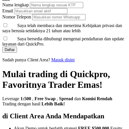
Nama lengkap
Email
Nomor Telepon
Saya telah membaca dan menerima Kebijakan privasi dan
saya berusia setidaknya 21 tahun atau lebih
Saya bersedia dihubungi mengenai pendaftaran dan update
layanan dari QuickPro.
Daftar
Sudah punya Client Area?
Masuk disini
Mulai trading di Quickpro,
Favoritnya Trader Emas!
Leverage
1:500
,
Free Swap
,
Spread
dan
Komisi Rendah
Trading dengan hasil
Lebih Baik!
di Client Area Anda Mendapatkan
Akun Demo untuk berlatih strategi
FREE $500,000
Equity