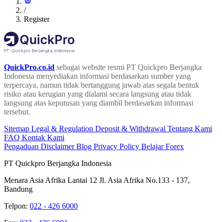
/
Register
QuickPro.co.id
sebagai website resmi PT Quickpro Berjangka
Indonesia menyediakan informasi berdasarkan sumber yang
terpercaya, namun tidak bertanggung jawab atas segala bentuk
risiko atau kerugian yang dialami secara langsung atau tidak
langsung atas keputusan yang diambil berdasarkan informasi
tersebut.
Sitemap
Legal & Regulation
Deposit & Withdrawal
Tentang Kami
FAQ
Kontak Kami
Pengaduan
Disclaimer
Blog
Privacy Policy
Belajar Forex
PT Quickpro Berjangka Indonesia
Menara Asia Afrika Lantai 12 Jl. Asia Afrika No.133 - 137,
Bandung
Telpon:
022 - 426 6000