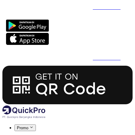
Daftar Super Cepat Pakai QuickPro Apps -
Install Sekarang
Daftar Super Cepat Pakai QuickPro Apps -
Install Sekarang
Promo