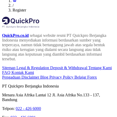
/
Register
QuickPro.co.id
sebagai website resmi PT Quickpro Berjangka
Indonesia menyediakan informasi berdasarkan sumber yang
terpercaya, namun tidak bertanggung jawab atas segala bentuk
risiko atau kerugian yang dialami secara langsung atau tidak
langsung atas keputusan yang diambil berdasarkan informasi
tersebut.
Sitemap
Legal & Regulation
Deposit & Withdrawal
Tentang Kami
FAQ
Kontak Kami
Pengaduan
Disclaimer
Blog
Privacy Policy
Belajar Forex
PT Quickpro Berjangka Indonesia
Menara Asia Afrika Lantai 12 Jl. Asia Afrika No.133 - 137,
Bandung
Telpon:
022 - 426 6000