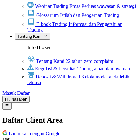
Webinar Trading Emas
Perluas wawasan & strategi
Glossarium
Istilah dan Pengertian Trading
E-book Trading
Informasi dan Pengetahuan
Trading
Tentang Kami
Info Broker
Tentang Kami
22 tahun zero complaint
Regulasi & Legalitas
Trading aman dan nyaman
Deposit & Withdrawal
Kelola modal anda lebih
leluasa
Masuk
Daftar
Hi,
Nasabah
Daftar Client Area
Lanjutkan dengan Google
atau