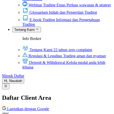
Webinar Trading Emas
Perluas wawasan & strategi
Glossarium
Istilah dan Pengertian Trading
E-book Trading
Informasi dan Pengetahuan
Trading
Tentang Kami
Info Broker
Tentang Kami
22 tahun zero complaint
Regulasi & Legalitas
Trading aman dan nyaman
Deposit & Withdrawal
Kelola modal anda lebih
leluasa
Masuk
Daftar
Hi,
Nasabah
Daftar Client Area
Lanjutkan dengan Google
atau