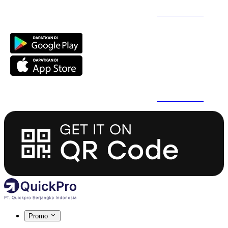
Daftar Super Cepat Pakai QuickPro Apps -
Install Sekarang
Daftar Super Cepat Pakai QuickPro Apps -
Install Sekarang
Promo