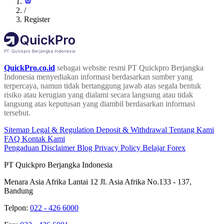
/
Register
QuickPro.co.id
sebagai website resmi PT Quickpro Berjangka
Indonesia menyediakan informasi berdasarkan sumber yang
terpercaya, namun tidak bertanggung jawab atas segala bentuk
risiko atau kerugian yang dialami secara langsung atau tidak
langsung atas keputusan yang diambil berdasarkan informasi
tersebut.
Sitemap
Legal & Regulation
Deposit & Withdrawal
Tentang Kami
FAQ
Kontak Kami
Pengaduan
Disclaimer
Blog
Privacy Policy
Belajar Forex
PT Quickpro Berjangka Indonesia
Menara Asia Afrika Lantai 12 Jl. Asia Afrika No.133 - 137,
Bandung
Telpon:
022 - 426 6000