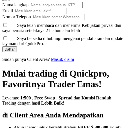
Nama lengkap
Email
Nomor Telepon
Saya telah membaca dan menerima Kebijakan privasi dan
saya berusia setidaknya 21 tahun atau lebih
Saya bersedia dihubungi mengenai pendaftaran dan update
layanan dari QuickPro.
Daftar
Sudah punya Client Area?
Masuk disini
Mulai trading di Quickpro,
Favoritnya Trader Emas!
Leverage
1:500
,
Free Swap
,
Spread
dan
Komisi Rendah
Trading dengan hasil
Lebih Baik!
di Client Area Anda Mendapatkan
Akun Demo untuk berlatih strategi
FREE $500,000
Equity