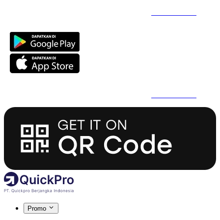
Daftar Super Cepat Pakai QuickPro Apps -
Install Sekarang
Daftar Super Cepat Pakai QuickPro Apps -
Install Sekarang
Promo