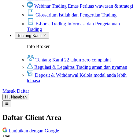
Webinar Trading Emas
Perluas wawasan & strategi
Glossarium
Istilah dan Pengertian Trading
E-book Trading
Informasi dan Pengetahuan
Trading
Tentang Kami
Info Broker
Tentang Kami
22 tahun zero complaint
Regulasi & Legalitas
Trading aman dan nyaman
Deposit & Withdrawal
Kelola modal anda lebih
leluasa
Masuk
Daftar
Hi,
Nasabah
Daftar Client Area
Lanjutkan dengan Google
atau