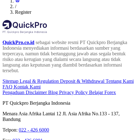
/
Register
QuickPro.co.id
sebagai website resmi PT Quickpro Berjangka
Indonesia menyediakan informasi berdasarkan sumber yang
terpercaya, namun tidak bertanggung jawab atas segala bentuk
risiko atau kerugian yang dialami secara langsung atau tidak
langsung atas keputusan yang diambil berdasarkan informasi
tersebut.
Sitemap
Legal & Regulation
Deposit & Withdrawal
Tentang Kami
FAQ
Kontak Kami
Pengaduan
Disclaimer
Blog
Privacy Policy
Belajar Forex
PT Quickpro Berjangka Indonesia
Menara Asia Afrika Lantai 12 Jl. Asia Afrika No.133 - 137,
Bandung
Telpon:
022 - 426 6000