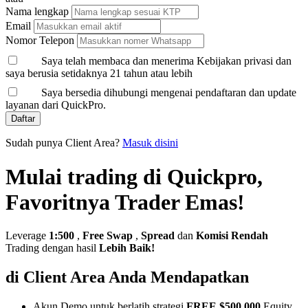
Nama lengkap
Email
Nomor Telepon
Saya telah membaca dan menerima Kebijakan privasi dan
saya berusia setidaknya 21 tahun atau lebih
Saya bersedia dihubungi mengenai pendaftaran dan update
layanan dari QuickPro.
Daftar
Sudah punya Client Area?
Masuk disini
Mulai trading di Quickpro,
Favoritnya Trader Emas!
Leverage
1:500
,
Free Swap
,
Spread
dan
Komisi Rendah
Trading dengan hasil
Lebih Baik!
di Client Area Anda Mendapatkan
Akun Demo untuk berlatih strategi
FREE $500,000
Equity