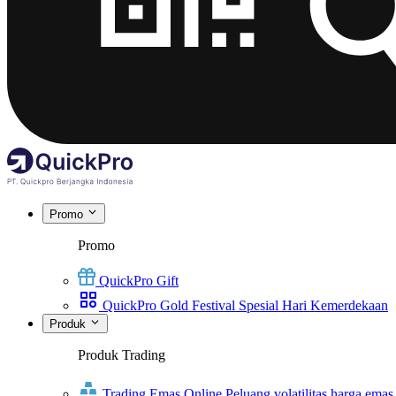
Promo
Promo
QuickPro Gift
QuickPro Gold Festival Spesial Hari Kemerdekaan
Produk
Produk Trading
Trading Emas Online
Peluang volatilitas harga emas