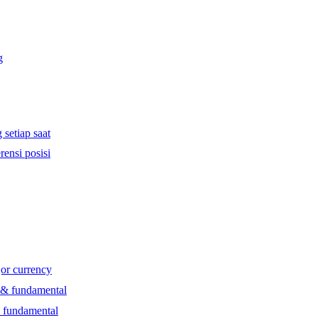
g
 setiap saat
rensi posisi
jor currency
l & fundamental
& fundamental