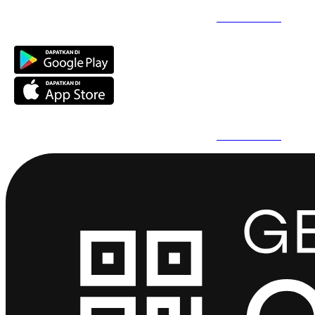
Daftar Super Cepat Pakai QuickPro Apps -
Install Sekarang
Daftar Super Cepat Pakai QuickPro Apps -
Install Sekarang