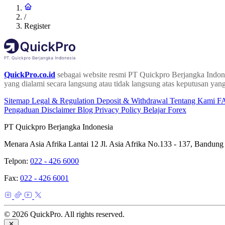
/
Register
QuickPro.co.id
sebagai website resmi PT Quickpro Berjangka Indone
yang dialami secara langsung atau tidak langsung atas keputusan yang
Sitemap
Legal & Regulation
Deposit & Withdrawal
Tentang Kami
F
Pengaduan
Disclaimer
Blog
Privacy Policy
Belajar Forex
PT Quickpro Berjangka Indonesia
Menara Asia Afrika Lantai 12 Jl. Asia Afrika No.133 - 137, Bandung
Telpon:
022 - 426 6000
Fax:
022 - 426 6001
© 2026 QuickPro. All rights reserved.