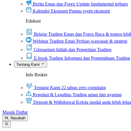
Berita Emas dan Forex
Update fundamental terbaru
Kalender Ekonomi
Pantau event ekonomi
Edukasi
Belajar Trading Emas dan Forex
Baca & tonton lebih
Webinar Trading Emas
Perluas wawasan & strategi
Glossarium
Istilah dan Pengertian Trading
E-book Trading
Informasi dan Pengetahuan Trading
Tentang Kami
Info Broker
Tentang Kami
22 tahun zero complaint
Regulasi & Legalitas
Trading aman dan nyaman
Deposit & Withdrawal
Kelola modal anda lebih lelu
Masuk
Daftar
Hi,
Nasabah