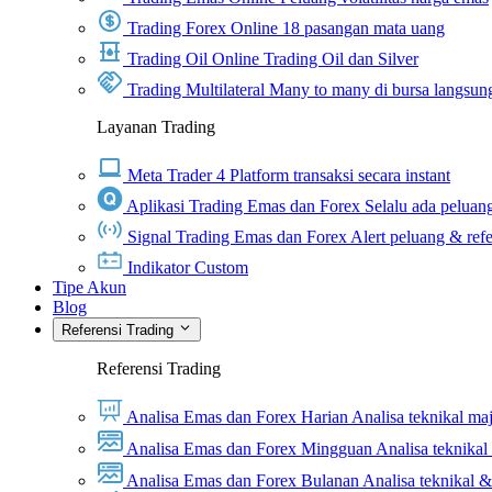
Trading Forex Online
18 pasangan mata uang
Trading Oil Online
Trading Oil dan Silver
Trading Multilateral
Many to many di bursa langsun
Layanan Trading
Meta Trader 4
Platform transaksi secara instant
Aplikasi Trading Emas dan Forex
Selalu ada peluang
Signal Trading Emas dan Forex
Alert peluang & refe
Indikator Custom
Tipe Akun
Blog
Referensi Trading
Referensi Trading
Analisa Emas dan Forex Harian
Analisa teknikal ma
Analisa Emas dan Forex Mingguan
Analisa teknika
Analisa Emas dan Forex Bulanan
Analisa teknikal 