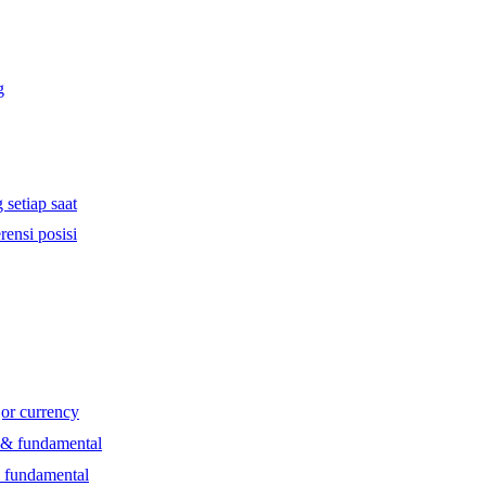
g
 setiap saat
rensi posisi
jor currency
l & fundamental
& fundamental