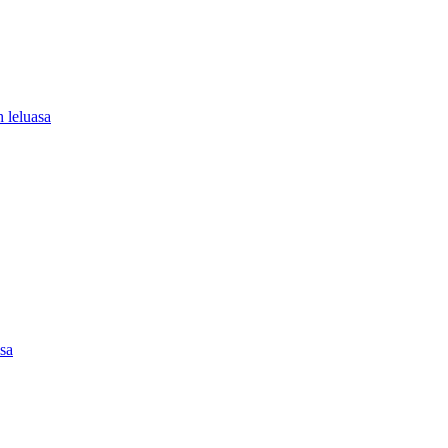
 leluasa
asa