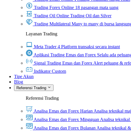
Trading Forex Online
18 pasangan mata uang
Trading Oil Online
Trading Oil dan Silver
Trading Multilateral
Many to many di bursa langsun
Layanan Trading
Meta Trader 4
Platform transaksi secara instant
Aplikasi Trading Emas dan Forex
Selalu ada peluang
Signal Trading Emas dan Forex
Alert peluang & refe
Indikator Custom
Tipe Akun
Blog
Referensi Trading
Referensi Trading
Analisa Emas dan Forex Harian
Analisa teknikal ma
Analisa Emas dan Forex Mingguan
Analisa teknika
Analisa Emas dan Forex Bulanan
Analisa teknikal 