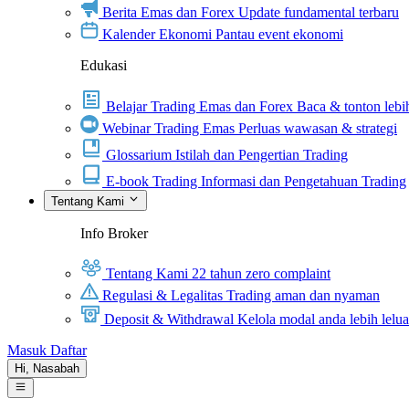
Berita Emas dan Forex
Update fundamental terbaru
Kalender Ekonomi
Pantau event ekonomi
Edukasi
Belajar Trading Emas dan Forex
Baca & tonton lebih
Webinar Trading Emas
Perluas wawasan & strategi
Glossarium
Istilah dan Pengertian Trading
E-book Trading
Informasi dan Pengetahuan Trading
Tentang Kami
Info Broker
Tentang Kami
22 tahun zero complaint
Regulasi & Legalitas
Trading aman dan nyaman
Deposit & Withdrawal
Kelola modal anda lebih lelu
Masuk
Daftar
Hi,
Nasabah