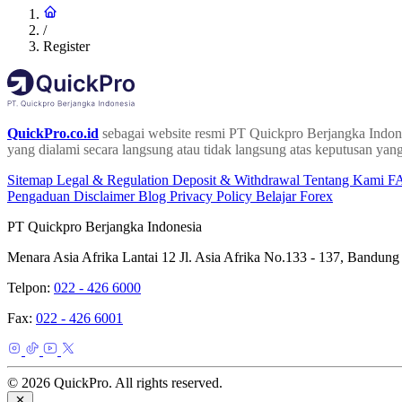
/
Register
QuickPro.co.id
sebagai website resmi PT Quickpro Berjangka Indone
yang dialami secara langsung atau tidak langsung atas keputusan yang
Sitemap
Legal & Regulation
Deposit & Withdrawal
Tentang Kami
F
Pengaduan
Disclaimer
Blog
Privacy Policy
Belajar Forex
PT Quickpro Berjangka Indonesia
Menara Asia Afrika Lantai 12 Jl. Asia Afrika No.133 - 137, Bandung
Telpon:
022 - 426 6000
Fax:
022 - 426 6001
© 2026 QuickPro. All rights reserved.