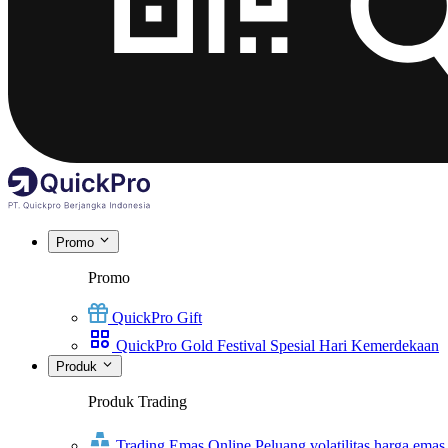
Promo
Promo
QuickPro Gift
QuickPro Gold Festival Spesial Hari Kemerdekaan
Produk
Produk Trading
Trading Emas Online
Peluang volatilitas harga emas