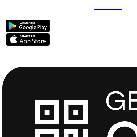
Daftar Super Cepat Pakai QuickPro Apps -
Install Sekarang
Daftar Super Cepat Pakai QuickPro Apps -
Install Sekarang