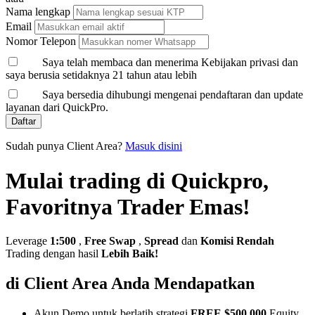
Nama lengkap
Email
Nomor Telepon
Saya telah membaca dan menerima Kebijakan privasi dan
saya berusia setidaknya 21 tahun atau lebih
Saya bersedia dihubungi mengenai pendaftaran dan update
layanan dari QuickPro.
Daftar
Sudah punya Client Area?
Masuk disini
Mulai trading di Quickpro,
Favoritnya Trader Emas!
Leverage
1:500
,
Free Swap
,
Spread
dan
Komisi Rendah
Trading dengan hasil
Lebih Baik!
di Client Area Anda Mendapatkan
Akun Demo untuk berlatih strategi
FREE $500,000
Equity