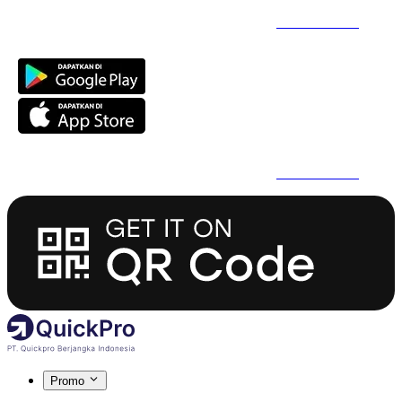
Daftar Super Cepat Pakai QuickPro Apps -
Install Sekarang
Daftar Super Cepat Pakai QuickPro Apps -
Install Sekarang
Promo