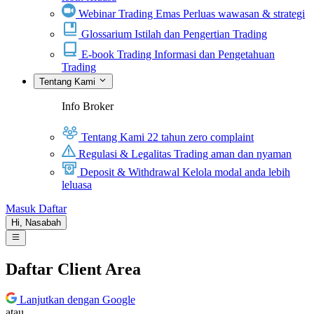
Webinar Trading Emas
Perluas wawasan & strategi
Glossarium
Istilah dan Pengertian Trading
E-book Trading
Informasi dan Pengetahuan
Trading
Tentang Kami
Info Broker
Tentang Kami
22 tahun zero complaint
Regulasi & Legalitas
Trading aman dan nyaman
Deposit & Withdrawal
Kelola modal anda lebih
leluasa
Masuk
Daftar
Hi,
Nasabah
Daftar Client Area
Lanjutkan dengan Google
atau