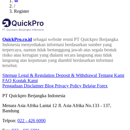
/
Register
QuickPro.co.id
sebagai website resmi PT Quickpro Berjangka
Indonesia menyediakan informasi berdasarkan sumber yang
terpercaya, namun tidak bertanggung jawab atas segala bentuk
risiko atau kerugian yang dialami secara langsung atau tidak
langsung atas keputusan yang diambil berdasarkan informasi
tersebut.
Sitemap
Legal & Regulation
Deposit & Withdrawal
Tentang Kami
FAQ
Kontak Kami
Pengaduan
Disclaimer
Blog
Privacy Policy
Belajar Forex
PT Quickpro Berjangka Indonesia
Menara Asia Afrika Lantai 12 Jl. Asia Afrika No.133 - 137,
Bandung
Telpon:
022 - 426 6000