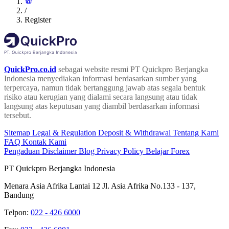
/
Register
QuickPro.co.id
sebagai website resmi PT Quickpro Berjangka
Indonesia menyediakan informasi berdasarkan sumber yang
terpercaya, namun tidak bertanggung jawab atas segala bentuk
risiko atau kerugian yang dialami secara langsung atau tidak
langsung atas keputusan yang diambil berdasarkan informasi
tersebut.
Sitemap
Legal & Regulation
Deposit & Withdrawal
Tentang Kami
FAQ
Kontak Kami
Pengaduan
Disclaimer
Blog
Privacy Policy
Belajar Forex
PT Quickpro Berjangka Indonesia
Menara Asia Afrika Lantai 12 Jl. Asia Afrika No.133 - 137,
Bandung
Telpon:
022 - 426 6000