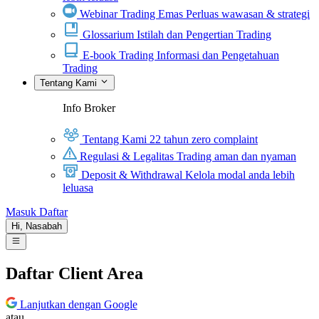
Webinar Trading Emas
Perluas wawasan & strategi
Glossarium
Istilah dan Pengertian Trading
E-book Trading
Informasi dan Pengetahuan
Trading
Tentang Kami
Info Broker
Tentang Kami
22 tahun zero complaint
Regulasi & Legalitas
Trading aman dan nyaman
Deposit & Withdrawal
Kelola modal anda lebih
leluasa
Masuk
Daftar
Hi,
Nasabah
Daftar Client Area
Lanjutkan dengan Google
atau