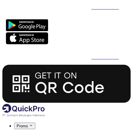
Daftar Super Cepat Pakai QuickPro Apps -
Install Sekarang
Daftar Super Cepat Pakai QuickPro Apps -
Install Sekarang
Promo