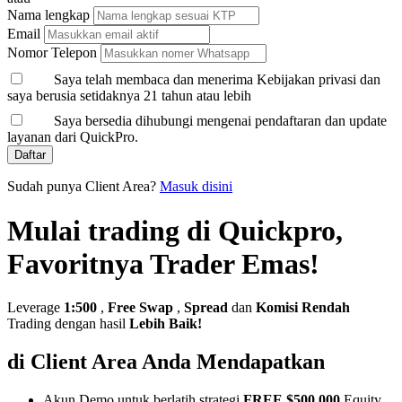
Nama lengkap
Email
Nomor Telepon
Saya telah membaca dan menerima Kebijakan privasi dan
saya berusia setidaknya 21 tahun atau lebih
Saya bersedia dihubungi mengenai pendaftaran dan update
layanan dari QuickPro.
Daftar
Sudah punya Client Area?
Masuk disini
Mulai trading di Quickpro,
Favoritnya Trader Emas!
Leverage
1:500
,
Free Swap
,
Spread
dan
Komisi Rendah
Trading dengan hasil
Lebih Baik!
di Client Area Anda Mendapatkan
Akun Demo untuk berlatih strategi
FREE $500,000
Equity