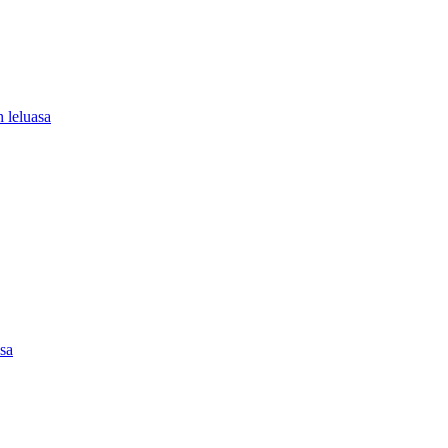
 leluasa
asa