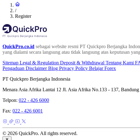
/
Register
QuickPro.co.id
sebagai website resmi PT Quickpro Berjangka Indone
yang dialami secara langsung atau tidak langsung atas keputusan yang
Sitemap
Legal & Regulation
Deposit & Withdrawal
Tentang Kami
F
Pengaduan
Disclaimer
Blog
Privacy Policy
Belajar Forex
PT Quickpro Berjangka Indonesia
Menara Asia Afrika Lantai 12 Jl. Asia Afrika No.133 - 137, Bandung
Telpon:
022 - 426 6000
Fax:
022 - 426 6001
© 2026 QuickPro. All rights reserved.