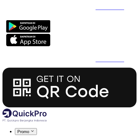
Daftar Super Cepat Pakai QuickPro Apps -
Install Sekarang
Daftar Super Cepat Pakai QuickPro Apps -
Install Sekarang
Promo