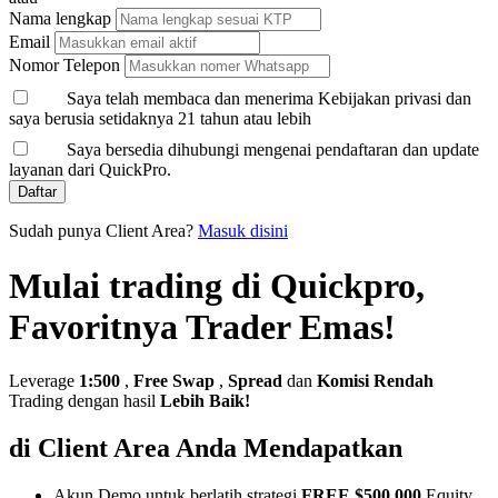
Nama lengkap
Email
Nomor Telepon
Saya telah membaca dan menerima Kebijakan privasi dan
saya berusia setidaknya 21 tahun atau lebih
Saya bersedia dihubungi mengenai pendaftaran dan update
layanan dari QuickPro.
Daftar
Sudah punya Client Area?
Masuk disini
Mulai trading di Quickpro,
Favoritnya Trader Emas!
Leverage
1:500
,
Free Swap
,
Spread
dan
Komisi Rendah
Trading dengan hasil
Lebih Baik!
di Client Area Anda Mendapatkan
Akun Demo untuk berlatih strategi
FREE $500,000
Equity