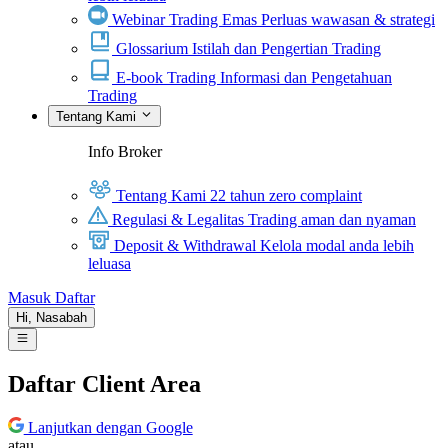
Webinar Trading Emas
Perluas wawasan & strategi
Glossarium
Istilah dan Pengertian Trading
E-book Trading
Informasi dan Pengetahuan
Trading
Tentang Kami
Info Broker
Tentang Kami
22 tahun zero complaint
Regulasi & Legalitas
Trading aman dan nyaman
Deposit & Withdrawal
Kelola modal anda lebih
leluasa
Masuk
Daftar
Hi,
Nasabah
Daftar Client Area
Lanjutkan dengan Google
atau