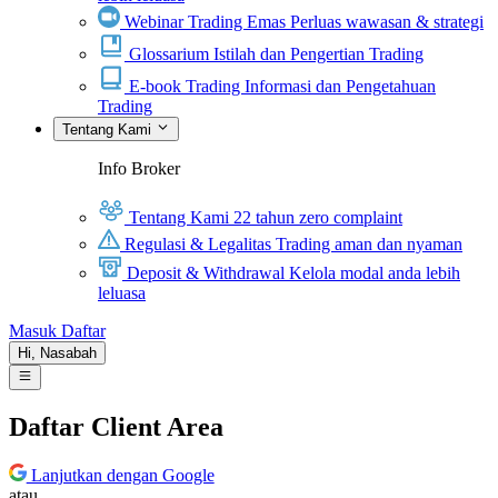
Webinar Trading Emas
Perluas wawasan & strategi
Glossarium
Istilah dan Pengertian Trading
E-book Trading
Informasi dan Pengetahuan
Trading
Tentang Kami
Info Broker
Tentang Kami
22 tahun zero complaint
Regulasi & Legalitas
Trading aman dan nyaman
Deposit & Withdrawal
Kelola modal anda lebih
leluasa
Masuk
Daftar
Hi,
Nasabah
Daftar Client Area
Lanjutkan dengan Google
atau