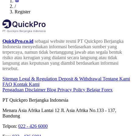
/
Register
QuickPro.co.id
sebagai website resmi PT Quickpro Berjangka
Indonesia menyediakan informasi berdasarkan sumber yang
terpercaya, namun tidak bertanggung jawab atas segala bentuk
risiko atau kerugian yang dialami secara langsung atau tidak
langsung atas keputusan yang diambil berdasarkan informasi
tersebut.
Sitemap
Legal & Regulation
Deposit & Withdrawal
Tentang Kami
FAQ
Kontak Kami
Pengaduan
Disclaimer
Blog
Privacy Policy
Belajar Forex
PT Quickpro Berjangka Indonesia
Menara Asia Afrika Lantai 12 Jl. Asia Afrika No.133 - 137,
Bandung
Telpon:
022 - 426 6000