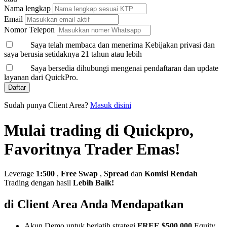
Nama lengkap
Email
Nomor Telepon
Saya telah membaca dan menerima Kebijakan privasi dan
saya berusia setidaknya 21 tahun atau lebih
Saya bersedia dihubungi mengenai pendaftaran dan update
layanan dari QuickPro.
Daftar
Sudah punya Client Area?
Masuk disini
Mulai trading di Quickpro,
Favoritnya Trader Emas!
Leverage
1:500
,
Free Swap
,
Spread
dan
Komisi Rendah
Trading dengan hasil
Lebih Baik!
di Client Area Anda Mendapatkan
Akun Demo untuk berlatih strategi
FREE $500,000
Equity