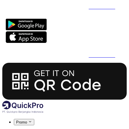
Daftar Super Cepat Pakai QuickPro Apps -
Install Sekarang
Daftar Super Cepat Pakai QuickPro Apps -
Install Sekarang
Promo