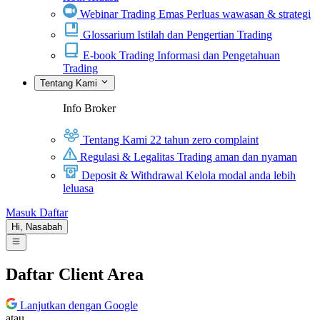
Webinar Trading Emas
Perluas wawasan & strategi
Glossarium
Istilah dan Pengertian Trading
E-book Trading
Informasi dan Pengetahuan
Trading
Tentang Kami
Info Broker
Tentang Kami
22 tahun zero complaint
Regulasi & Legalitas
Trading aman dan nyaman
Deposit & Withdrawal
Kelola modal anda lebih
leluasa
Masuk
Daftar
Hi,
Nasabah
Daftar Client Area
Lanjutkan dengan Google
atau