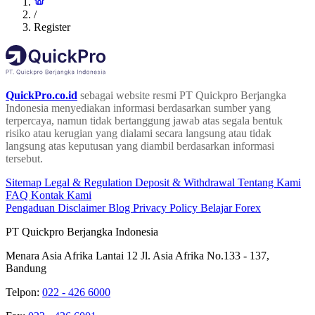
/
Register
QuickPro.co.id
sebagai website resmi PT Quickpro Berjangka
Indonesia menyediakan informasi berdasarkan sumber yang
terpercaya, namun tidak bertanggung jawab atas segala bentuk
risiko atau kerugian yang dialami secara langsung atau tidak
langsung atas keputusan yang diambil berdasarkan informasi
tersebut.
Sitemap
Legal & Regulation
Deposit & Withdrawal
Tentang Kami
FAQ
Kontak Kami
Pengaduan
Disclaimer
Blog
Privacy Policy
Belajar Forex
PT Quickpro Berjangka Indonesia
Menara Asia Afrika Lantai 12 Jl. Asia Afrika No.133 - 137,
Bandung
Telpon:
022 - 426 6000