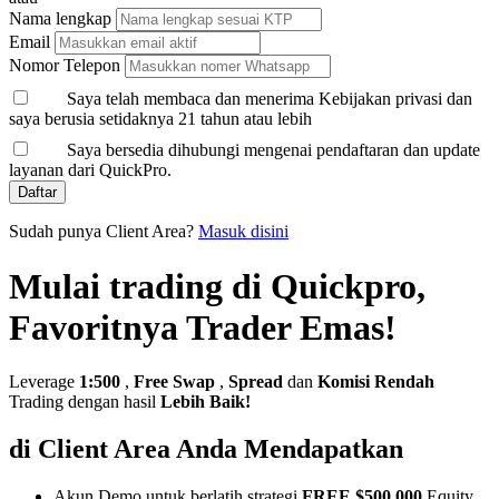
Nama lengkap
Email
Nomor Telepon
Saya telah membaca dan menerima Kebijakan privasi dan
saya berusia setidaknya 21 tahun atau lebih
Saya bersedia dihubungi mengenai pendaftaran dan update
layanan dari QuickPro.
Daftar
Sudah punya Client Area?
Masuk disini
Mulai trading di Quickpro,
Favoritnya Trader Emas!
Leverage
1:500
,
Free Swap
,
Spread
dan
Komisi Rendah
Trading dengan hasil
Lebih Baik!
di Client Area Anda Mendapatkan
Akun Demo untuk berlatih strategi
FREE $500,000
Equity