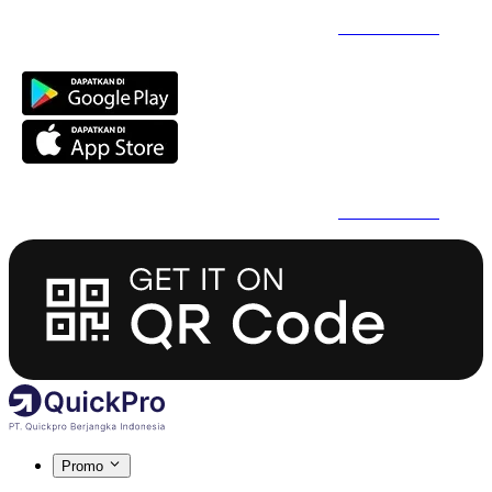
Daftar Super Cepat Pakai QuickPro Apps -
Install Sekarang
Daftar Super Cepat Pakai QuickPro Apps -
Install Sekarang
Promo