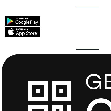
Daftar Super Cepat Pakai QuickPro Apps -
Install Sekarang
Daftar Super Cepat Pakai QuickPro Apps -
Install Sekarang