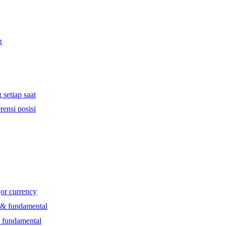
g
 setiap saat
rensi posisi
jor currency
l & fundamental
& fundamental