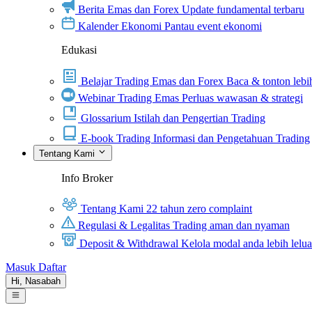
Berita Emas dan Forex
Update fundamental terbaru
Kalender Ekonomi
Pantau event ekonomi
Edukasi
Belajar Trading Emas dan Forex
Baca & tonton lebih
Webinar Trading Emas
Perluas wawasan & strategi
Glossarium
Istilah dan Pengertian Trading
E-book Trading
Informasi dan Pengetahuan Trading
Tentang Kami
Info Broker
Tentang Kami
22 tahun zero complaint
Regulasi & Legalitas
Trading aman dan nyaman
Deposit & Withdrawal
Kelola modal anda lebih lelu
Masuk
Daftar
Hi,
Nasabah