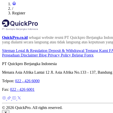
/
Register
QuickPro.co.id
sebagai website resmi PT Quickpro Berjangka Indone
yang dialami secara langsung atau tidak langsung atas keputusan yang
Sitemap
Legal & Regulation
Deposit & Withdrawal
Tentang Kami
F
Pengaduan
Disclaimer
Blog
Privacy Policy
Belajar Forex
PT Quickpro Berjangka Indonesia
Menara Asia Afrika Lantai 12 Jl. Asia Afrika No.133 - 137, Bandung
Telpon:
022 - 426 6000
Fax:
022 - 426 6001
© 2026 QuickPro. All rights reserved.