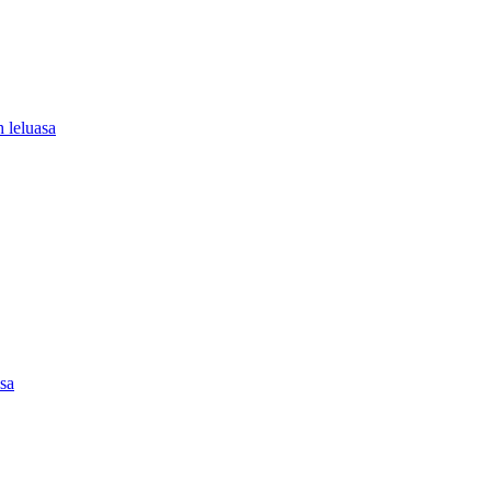
 leluasa
asa