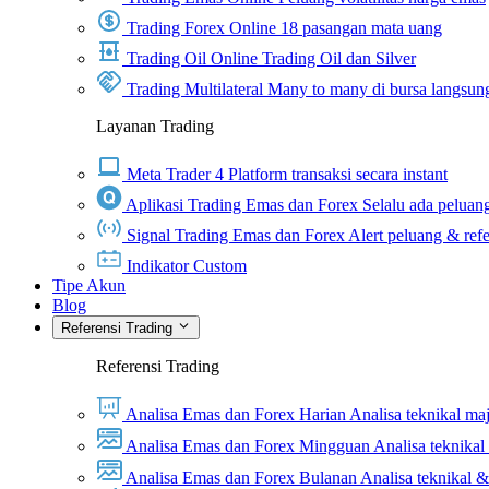
Trading Forex Online
18 pasangan mata uang
Trading Oil Online
Trading Oil dan Silver
Trading Multilateral
Many to many di bursa langsun
Layanan Trading
Meta Trader 4
Platform transaksi secara instant
Aplikasi Trading Emas dan Forex
Selalu ada peluang
Signal Trading Emas dan Forex
Alert peluang & refe
Indikator Custom
Tipe Akun
Blog
Referensi Trading
Referensi Trading
Analisa Emas dan Forex Harian
Analisa teknikal ma
Analisa Emas dan Forex Mingguan
Analisa teknika
Analisa Emas dan Forex Bulanan
Analisa teknikal 