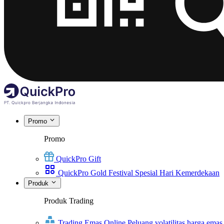
Promo
Promo
QuickPro Gift
QuickPro Gold Festival Spesial Hari Kemerdekaan
Produk
Produk Trading
Trading Emas Online
Peluang volatilitas harga emas