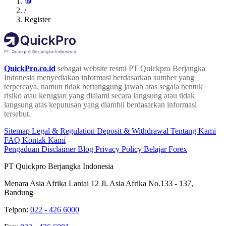
/
Register
QuickPro.co.id
sebagai website resmi PT Quickpro Berjangka
Indonesia menyediakan informasi berdasarkan sumber yang
terpercaya, namun tidak bertanggung jawab atas segala bentuk
risiko atau kerugian yang dialami secara langsung atau tidak
langsung atas keputusan yang diambil berdasarkan informasi
tersebut.
Sitemap
Legal & Regulation
Deposit & Withdrawal
Tentang Kami
FAQ
Kontak Kami
Pengaduan
Disclaimer
Blog
Privacy Policy
Belajar Forex
PT Quickpro Berjangka Indonesia
Menara Asia Afrika Lantai 12 Jl. Asia Afrika No.133 - 137,
Bandung
Telpon:
022 - 426 6000