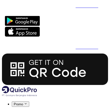
Daftar Super Cepat Pakai QuickPro Apps -
Install Sekarang
Daftar Super Cepat Pakai QuickPro Apps -
Install Sekarang
Promo