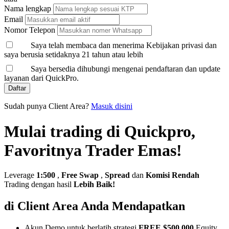
Nama lengkap
Email
Nomor Telepon
Saya telah membaca dan menerima Kebijakan privasi dan
saya berusia setidaknya 21 tahun atau lebih
Saya bersedia dihubungi mengenai pendaftaran dan update
layanan dari QuickPro.
Daftar
Sudah punya Client Area?
Masuk disini
Mulai trading di Quickpro,
Favoritnya Trader Emas!
Leverage
1:500
,
Free Swap
,
Spread
dan
Komisi Rendah
Trading dengan hasil
Lebih Baik!
di Client Area Anda Mendapatkan
Akun Demo untuk berlatih strategi
FREE $500,000
Equity