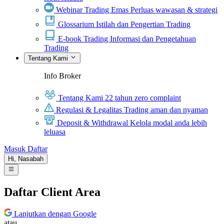
Webinar Trading Emas
Perluas wawasan & strategi
Glossarium
Istilah dan Pengertian Trading
E-book Trading
Informasi dan Pengetahuan
Trading
Tentang Kami
Info Broker
Tentang Kami
22 tahun zero complaint
Regulasi & Legalitas
Trading aman dan nyaman
Deposit & Withdrawal
Kelola modal anda lebih
leluasa
Masuk
Daftar
Hi,
Nasabah
Daftar Client Area
Lanjutkan dengan Google
atau