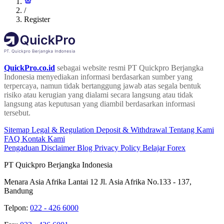
/
Register
QuickPro.co.id
sebagai website resmi PT Quickpro Berjangka
Indonesia menyediakan informasi berdasarkan sumber yang
terpercaya, namun tidak bertanggung jawab atas segala bentuk
risiko atau kerugian yang dialami secara langsung atau tidak
langsung atas keputusan yang diambil berdasarkan informasi
tersebut.
Sitemap
Legal & Regulation
Deposit & Withdrawal
Tentang Kami
FAQ
Kontak Kami
Pengaduan
Disclaimer
Blog
Privacy Policy
Belajar Forex
PT Quickpro Berjangka Indonesia
Menara Asia Afrika Lantai 12 Jl. Asia Afrika No.133 - 137,
Bandung
Telpon:
022 - 426 6000