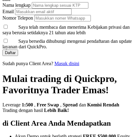
Nama lengkap
Email
Nomor Telepon
Saya telah membaca dan menerima Kebijakan privasi dan
saya berusia setidaknya 21 tahun atau lebih
Saya bersedia dihubungi mengenai pendaftaran dan update
layanan dari QuickPro.
Daftar
Sudah punya Client Area?
Masuk disini
Mulai trading di Quickpro,
Favoritnya Trader Emas!
Leverage
1:500
,
Free Swap
,
Spread
dan
Komisi Rendah
Trading dengan hasil
Lebih Baik!
di Client Area Anda Mendapatkan
Akun Demo untuk berlatih strategi
FREE $500,000
Equity