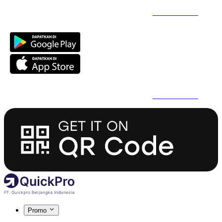
Daftar Super Cepat Pakai QuickPro Apps -
Install Sekarang
Daftar Super Cepat Pakai QuickPro Apps -
Install Sekarang
Promo