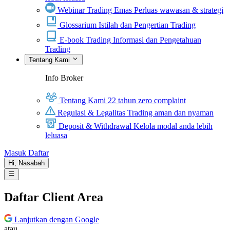
Webinar Trading Emas
Perluas wawasan & strategi
Glossarium
Istilah dan Pengertian Trading
E-book Trading
Informasi dan Pengetahuan
Trading
Tentang Kami
Info Broker
Tentang Kami
22 tahun zero complaint
Regulasi & Legalitas
Trading aman dan nyaman
Deposit & Withdrawal
Kelola modal anda lebih
leluasa
Masuk
Daftar
Hi,
Nasabah
Daftar Client Area
Lanjutkan dengan Google
atau